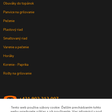
Obuváky do topánok
Panvice na grilovanie
Pečenie
Plastový riad
Smaltovaný riad
Varenie a pečenie
Horáky
Korenie - Paprika
Rošty na grilovanie
+421 902 212 007
od 8:00 - do 16:00 hod
Tento web používa súbory cookie. Ďalším prechádzaním tohto
webu vyjadrujete súhlas s ich používaním. Viac informácií v pod