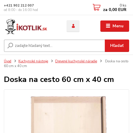
0
ks
+421 902 212 007
za
0,00 EUR
od 8:00 - do 16:00 hod
Menu
Hľadať
Úvod
Kuchynské nástroje
Drevené kuchynské náradie
Doska na cesto
60 cm x 40 cm
Doska na cesto 60 cm x 40 cm