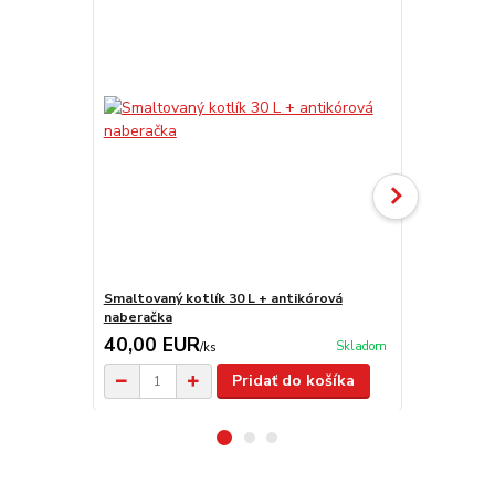
Smaltovaný kotlík 30 L + antikórová
Nerezový kot
naberačka
40,00 EUR
171,00 
Skladom
/
ks
Pridať do košíka