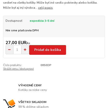
sedieť na všetky kotlíky. Môže byť iné sedlo pokrievky alebo kotlíka.
Môže byť aj iný výrobca...
celý popis
Dostupnosť
expedícia 3-5 dní
Nie sme platcovia DPH
27,00 EUR
/
ks
Pridať do košíka
Číslo produktu:
0850DP
Strážiť cenu / dostupnosť
VÝHODNÉ CENY
Kotlíky za nízke ceny
VŠETKO SKLADOM
99 % držíme skladom