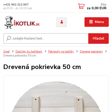
0
ks
+421 902 212 007
za
0,00 EUR
od 8:00 - do 16:00 hod
Menu
Hľadať
Úvod
Doplnky ku kotlíkom
Pokrievky na kotlíky
Drevené pokrievky
Drevená pokrievka 50 cm
Drevená pokrievka 50 cm