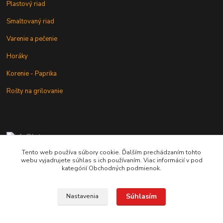
Plastový riad
Smaltovaný riad
Varenie a pečenie
Horáky
Korenie - Paprika
Rošty na grilovanie
+421 902 212 007
od 8:00 - do 16:00 hod
Tento web používa súbory cookie. Ďalším prechádzaním tohto
webu vyjadrujete súhlas s ich používaním. Viac informácií v pod
info@kotlik.sk
kategórií Obchodných podmienok.
Súhlasím
Nastavenia