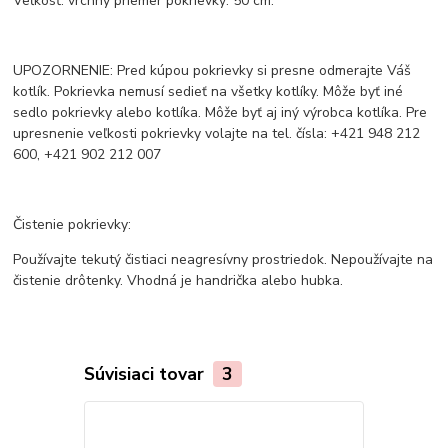
Veľkosť: vrchný priemer pokrievky: 50 cm.
UPOZORNENIE: Pred kúpou pokrievky si presne odmerajte Váš
kotlík. Pokrievka nemusí sedieť na všetky kotlíky. Môže byť iné
sedlo pokrievky alebo kotlíka. Môže byť aj iný výrobca kotlíka. Pre
upresnenie veľkosti pokrievky volajte na tel. čísla: +421 948 212
600, +421 902 212 007
Čistenie pokrievky:
Používajte tekutý čistiaci neagresívny prostriedok. Nepoužívajte na
čistenie drôtenky. Vhodná je handrička alebo hubka.
Súvisiaci tovar
3