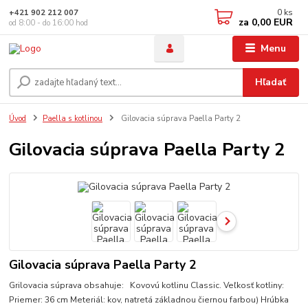
0
ks
+421 902 212 007
za
0,00 EUR
od 8:00 - do 16:00 hod
Menu
Hľadať
Úvod
Paella s kotlinou
Gilovacia súprava Paella Party 2
Gilovacia súprava Paella Party 2
Gilovacia súprava Paella Party 2
Grilovacia súprava obsahuje: Kovovú kotlinu Classic. Veľkosť kotliny:
Priemer: 36 cm Meteriál: kov, natretá základnou čiernou farbou) Hrúbka