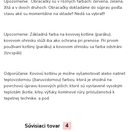
Upozornenie: Obracačky sú v rôznych farbách: červena, zelená,
žltá a v dvoch druhoch. Obracačky dokladáme do súprav, podľa
stavu aké su momentálne na sklade!! Nedá sa vybrať!!
Upozornenie: Základná farba na kovovej kotline (paráku),
kovovom ohnisku slúži iba ako ochrana pri prenose. Pri prvom
používaní kotliny (paráku) a kovovom ohnisku sa farba odstráni
(tzv.spáli)
Odporúčanie: Kovovú kotlinu je možne vyšamotovať alebo natrieť
teplovzdornou (žiaruvzdornou) farbou, ktorá je vhodná na
povrchovú úpravu kovových plôch, ktoré sú vystavené vysokým
teplotám (kotle, krby, výfuky, komínové rúry, príslušenstvá k
tepelnej technike, a pod.
Súvisiaci tovar
4