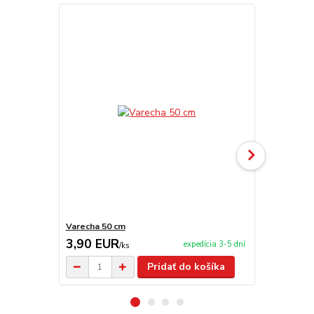
Varecha 50 cm
Drevená súp
3,90 EUR
9,90 EU
expedícia 3-5 dní
/
ks
Pridať do košíka