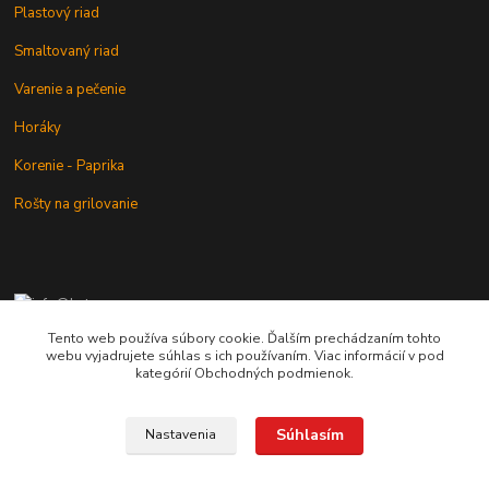
Plastový riad
Smaltovaný riad
Varenie a pečenie
Horáky
Korenie - Paprika
Rošty na grilovanie
+421 902 212 007
od 8:00 - do 16:00 hod
Tento web používa súbory cookie. Ďalším prechádzaním tohto
webu vyjadrujete súhlas s ich používaním. Viac informácií v pod
info@kotlik.sk
kategórií Obchodných podmienok.
Súhlasím
Nastavenia