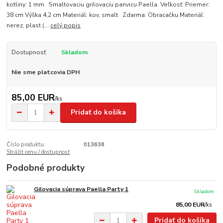
kotliny: 1 mm Smaltovaciu grilovaciu panvicu Paella. Veľkosť: Priemer:
38 cm Výška 4,2 cm Materiál: kov, smalt Zdarma: Obracačku Materiál:
nerez, plast (...
celý popis
Dostupnosť
Skladom
Nie sme platcovia DPH
85,00 EUR
/
ks
Pridať do košíka
Číslo produktu:
013638
Strážiť cenu / dostupnosť
Podobné produkty
Gilovacia súprava Paella Party 1
Skladom
85,00 EUR
/
ks
Pridať do košíka