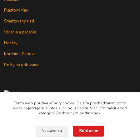
Plastový riad
Smaltovaný riad
Varenie a pečenie
Horáky
Korenie - Paprika
Rošty na grilovanie
+421 902 212 007
od 8:00 - do 16:00 hod
Tento web používa súbory cookie. Ďalším prechádzaním tohto
webu vyjadrujete súhlas s ich používaním. Viac informácií v pod
info@kotlik.sk
kategórií Obchodných podmienok.
Súhlasím
Nastavenia