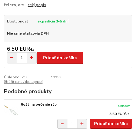
železo, dre...
celý popis
Dostupnosť
expedícia 3-5 dní
Nie sme platcovia DPH
6,50 EUR
/
ks
Pridať do košíka
Číslo produktu:
12959
Strážiť cenu / dostupnosť
Podobné produkty
Rošt na pečenie rýb
Skladom
3,50 EUR
/
ks
Pridať do košíka