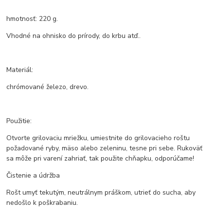
hmotnosť: 220 g.
Vhodné na ohnisko do prírody, do krbu atď..
Materiál:
chrómované železo, drevo.
Použitie:
Otvorte grilovaciu mriežku, umiestnite do grilovacieho roštu
požadované ryby, mäso alebo zeleninu, tesne pri sebe. Rukoväť
sa môže pri varení zahriať, tak použite chňapku, odporúčame!
Čistenie a údržba
Rošt umyť tekutým, neutrálnym práškom, utrieť do sucha, aby
nedošlo k poškrabaniu.