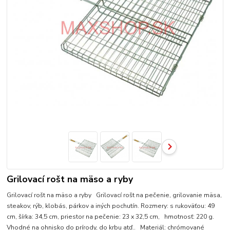
Grilovací rošt na mäso a ryby
Grilovací rošt na mäso a ryby Grilovací rošt na pečenie, grilovanie mäsa,
steakov, rýb, klobás, párkov a iných pochutín. Rozmery: s rukoväťou: 49
cm, šírka: 34,5 cm, priestor na pečenie: 23 x 32,5 cm, hmotnosť: 220 g.
Vhodné na ohnisko do prírody, do krbu atď.. Materiál: chrómované