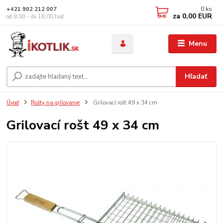
0
ks
+421 902 212 007
za
0,00 EUR
od 8:00 - do 16:00 hod
Menu
Hľadať
Úvod
Rošty na grilovanie
Grilovací rošt 49 x 34 cm
Grilovací rošt 49 x 34 cm