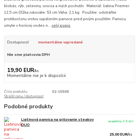
klobás, rýb, zeleniny, ovocia a iných pochutín Materiál: liatina Priemer:
12,5 cm Dĺžka rukoväte: 53 cm Váha: 2,1 kg Použitie: odstráňte
protikoróznu vrstvu vypálením panvice pred prvým použitím. Panvicu
umyte v horúcej vodes n...
celý popis
Dostupnosť
momentálne vypredané
Nie sme platcovia DPH
19,90 EUR
/
ks
Momentálne nie je k dispozícii
Číslo produktu:
02-15508
Strážiť cenu / dostupnosť
Podobné produkty
Liatinová panvica na grilovanie steakov
expedícia 3-5 dní
DUO
25,00 EUR
/
ks