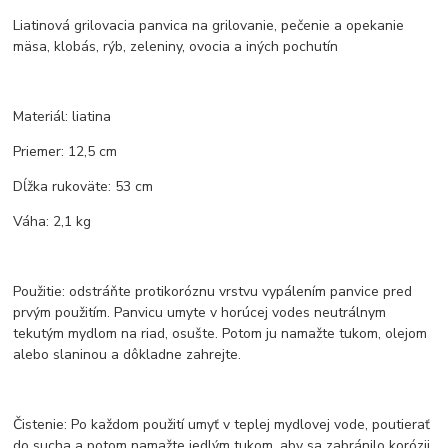
Liatinová grilovacia panvica na grilovanie, pečenie a opekanie
mäsa, klobás, rýb, zeleniny, ovocia a iných pochutín
Materiál: liatina
Priemer: 12,5 cm
Dĺžka rukoväte: 53 cm
Váha: 2,1 kg
Použitie: odstráňte protikoróznu vrstvu vypálením panvice pred
prvým použitím. Panvicu umyte v horúcej vodes neutrálnym
tekutým mydlom na riad, osušte. Potom ju namažte tukom, olejom
alebo slaninou a dôkladne zahrejte.
Čistenie: Po každom použití umyť v teplej mydlovej vode, poutierať
do sucha a potom namažte jedlým tukom, aby sa zabránilo korózii