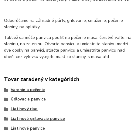
Odporúčame na záhradné párty, grilovanie, smaženie, pečenie
slaniny, na oplátky
Taktiež sa môže panvica použiť na pečenie mäsa, čerstvé vafle, na
slaninu, na zeleninu. Otvorte panvicu a umiestnite slaninu medzi
dve dosky na panvici, stlačte panvicu a umiestnite panvicu nad
oheň, cez výlevku vylejete masť zo slaniny, s mäsa atď...
Tovar zaradený v kategóriách
Varenie a pečenie
Grilovacie panvice
Liatinový riad
Liatinové grilovacie panvice
Liatinové panvice