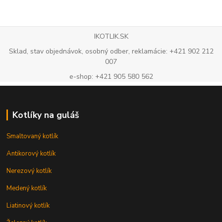
IKOTLIK.SK
Sklad, stav objednávok, osobný odber, reklamácie: +421 902 212
007
e-shop: +421 905 580 562
Kotlíky na guláš
Smaltovaný kotlík
Antikorový kotlík
Nerezový kotlík
Medený kotlík
Liatinový kotlík