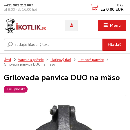
0
ks
+421 902 212 007
za
0,00 EUR
od 8:00 - do 16:00 hod
Menu
Hľadať
Úvod
Varenie a pečenie
Liatinový riad
Liatinové panvice
Grilovacia panvica DUO na mäso
Grilovacia panvica DUO na mäso
TOP produkt