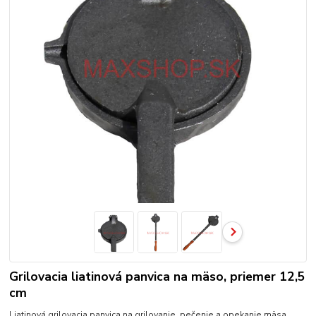
Grilovacia liatinová panvica na mäso, priemer 12,5
cm
Liatinová grilovacia panvica na grilovanie, pečenie a opekanie mäsa,