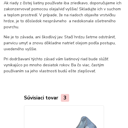
Ak riady z čistej liatiny používate iba zriedkavo, doporučujeme ich
zakonzervovať pomocou oleja/viď vyššie/. Skladujte ich v suchom
a teplom prostredí. V prípade, že na riadoch objavíte vrstvičku
hrdze, je to dôsledok nesprávneho a nedokonale ošetreného
povrchu.
Nie je to závada, ani škodlivý jav. Stačí hrdzu šetrne odstrániť,
panvicu umyť a znovu dôkladne natrieť olejom podľa postupu,
uvedeného vyššie.
Pri dodržiavaní týchto zásad vám liatinový riad bude slúžiť
vynikajúco po mnoho desiatok rokov. Ba čo viac, častým
používaním sa jeho vlastnosti budú ešte zlepšovať.
Súvisiaci tovar
3
TOP produkt