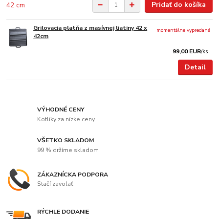
Pridať do košíka
Grilovacia platňa z masívnej liatiny 42 x
momentálne vypredané
42cm
99,00 EUR
/
ks
Detail
VÝHODNÉ CENY
Kotlíky za nízke ceny
VŠETKO SKLADOM
99 % držíme skladom
ZÁKAZNÍCKA PODPORA
Stačí zavolať
RÝCHLE DODANIE