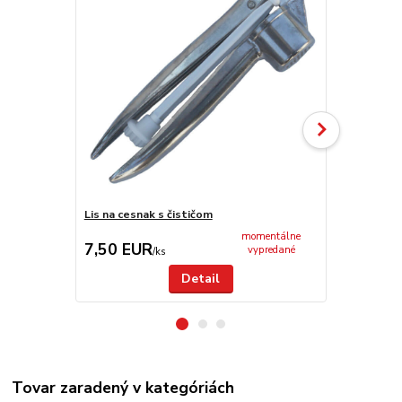
Lis na cesnak s čističom
Keramický kr
momentálne
7,50 EUR
9,00 EU
vypredané
/
ks
Detail
Tovar zaradený v kategóriách