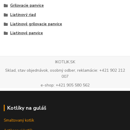
Grilovacie panvice
Liatinový riad
Liatinové grilovacie panvice
Liatinové panvice
IKOTLIK.SK
Sklad, stav objednávok, osobný odber, reklamácie: +421 902 212
007
e-shop: +421 905 580 562
Kotlíky na guláš
Smaltovaný kotlík