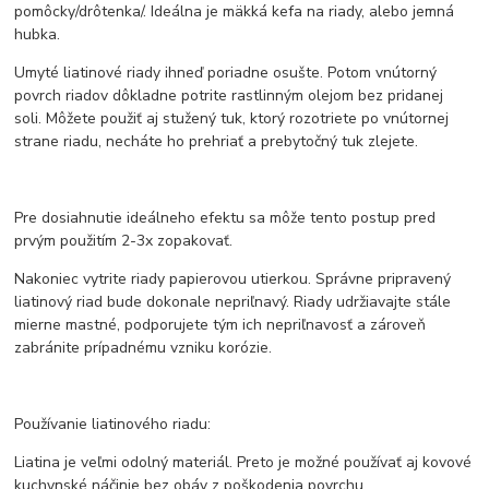
pomôcky/drôtenka/. Ideálna je mäkká kefa na riady, alebo jemná
hubka.
Umyté liatinové riady ihneď poriadne osušte. Potom vnútorný
povrch riadov dôkladne potrite rastlinným olejom bez pridanej
soli. Môžete použiť aj stužený tuk, ktorý rozotriete po vnútornej
strane riadu, necháte ho prehriať a prebytočný tuk zlejete.
Pre dosiahnutie ideálneho efektu sa môže tento postup pred
prvým použitím 2-3x zopakovať.
Nakoniec vytrite riady papierovou utierkou. Správne pripravený
liatinový riad bude dokonale nepriľnavý. Riady udržiavajte stále
mierne mastné, podporujete tým ich nepriľnavosť a zároveň
zabránite prípadnému vzniku korózie.
Používanie liatinového riadu:
Liatina je veľmi odolný materiál. Preto je možné používať aj kovové
kuchynské náčinie bez obáv z poškodenia povrchu.