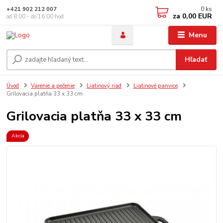
0
ks
+421 902 212 007
za
0,00 EUR
od 8:00 - do 16:00 hod
Menu
Hľadať
Úvod
Varenie a pečenie
Liatinový riad
Liatinové panvice
Grilovacia platňa 33 x 33 cm
Grilovacia platňa 33 x 33 cm
Akcia