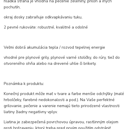
hladka strana je vhodná na pečenie zeleniny, príloh a iných
pochutín,
okraj dosky zabraňuje odkvapkávaniu tuku,
2 pevné rukoväte: robustné, kvalitné a odolné
Veľmi dobrá akumulácia tepla / rozvod tepelnej energie
vhodné pre plynové grily, plynové varné stoličky, do rúry, tiež do
otvoreného ohňa alebo na drevené uhlie či brikety.
Poznámka k produktu:
Konečný produkt môže mať v tvare a farbe menšie odchýlky (malé
hrbolčeky, farebné nedokonalosti a pod.). Na Vaše perfektné
grilovanie, pečenie a varenie nemajú tieto prirodzené vlastnosti
liatiny žiadny negatívny vplyv.
Liatina je zabezpečená povrchovou úpravou, rastlinným olejom
proti hrdzaveniu, ktorý treba pred prvým použitím odstrániť.