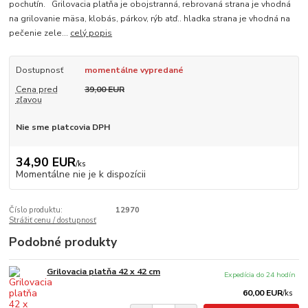
pochutín. Grilovacia platňa je obojstranná, rebrovaná strana je vhodná
na grilovanie mäsa, klobás, párkov, rýb atď.. hladka strana je vhodná na
pečenie zele...
celý popis
Dostupnosť
momentálne vypredané
Cena pred
39,00 EUR
zľavou
Nie sme platcovia DPH
34,90 EUR
/
ks
Momentálne nie je k dispozícii
Číslo produktu:
12970
Strážiť cenu / dostupnosť
Podobné produkty
Grilovacia platňa 42 x 42 cm
Expedícia do 24 hodín
60,00 EUR
/
ks