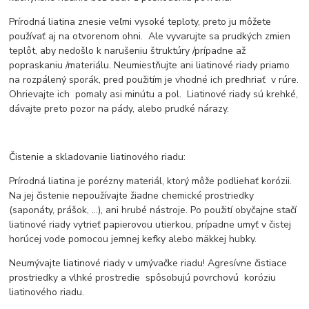
Prírodná liatina znesie veľmi vysoké teploty, preto ju môžete
používať aj na otvorenom ohni. Ale vyvarujte sa prudkých zmien
teplôt, aby nedošlo k narušeniu štruktúry /prípadne až
popraskaniu /materiálu. Neumiestňujte ani liatinové riady priamo
na rozpálený sporák, pred použitím je vhodné ich predhriať v rúre.
Ohrievajte ich pomaly asi minútu a pol. Liatinové riady sú krehké,
dávajte preto pozor na pády, alebo prudké nárazy.
Čistenie a skladovanie liatinového riadu:
Prírodná liatina je porézny materiál, ktorý môže podliehať korózii.
Na jej čistenie nepoužívajte žiadne chemické prostriedky
(saponáty, prášok, ...), ani hrubé nástroje. Po použití obyčajne stačí
liatinové riady vytrieť papierovou utierkou, prípadne umyť v čistej
horúcej vode pomocou jemnej kefky alebo mäkkej hubky.
Neumývajte liatinové riady v umývačke riadu! Agresívne čistiace
prostriedky a vlhké prostredie spôsobujú povrchovú koróziu
liatinového riadu.