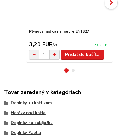
Plynová hadica na metre EN1327
Regulátor t
mbar
3,20 EUR
14,90 E
Skladom
/
ks
Pridať do košíka
Tovar zaradený v kategóriách
Doplnky ku kotlíkom
Horáky pod kotle
Doplnky na zabíjačku
Doplnky Paella