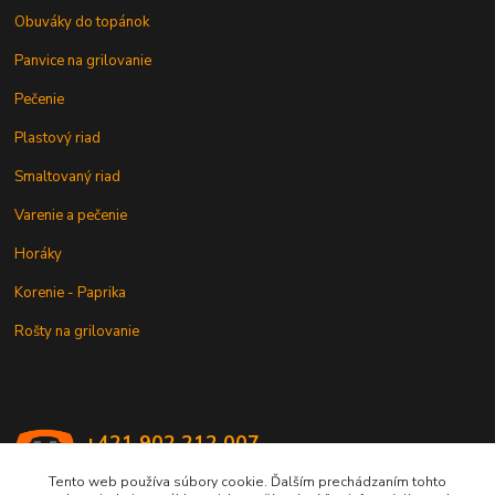
Obuváky do topánok
Panvice na grilovanie
Pečenie
Plastový riad
Smaltovaný riad
Varenie a pečenie
Horáky
Korenie - Paprika
Rošty na grilovanie
+421 902 212 007
od 8:00 - do 16:00 hod
Tento web používa súbory cookie. Ďalším prechádzaním tohto