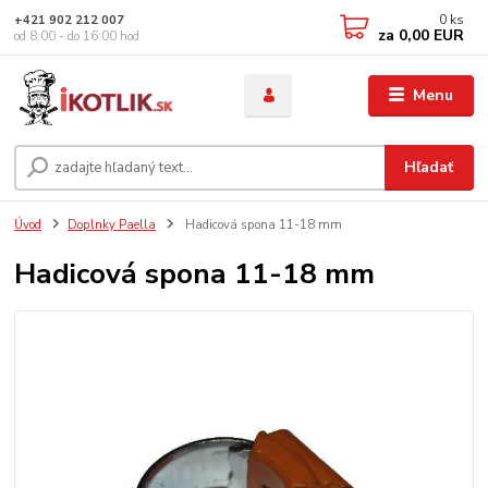
0
ks
+421 902 212 007
za
0,00 EUR
od 8:00 - do 16:00 hod
Menu
Hľadať
Úvod
Doplnky Paella
Hadicová spona 11-18 mm
Hadicová spona 11-18 mm