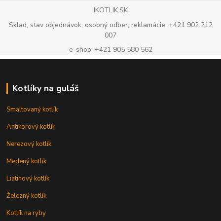
IKOTLIK.SK
Sklad, stav objednávok, osobný odber, reklamácie: +421 902 212
007
e-shop: +421 905 580 562
Kotlíky na guláš
Smaltovaný kotlík
Antikorový kotlík
Nerezový kotlík
Medený kotlík
Liatinový kotlík
Železný kotlík
Kotlík na ryby