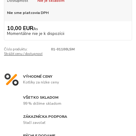
Dostupnosť
Nie je skladom
Nie sme platcovia DPH
10,00 EUR
/
ks
Momentálne nie je k dispozícii
Číslo produktu:
01-01100LSM
Strážiť cenu / dostupnosť
VÝHODNÉ CENY
Kotlíky za nízke ceny
VŠETKO SKLADOM
99 % držíme skladom
ZÁKAZNÍCKA PODPORA
Stačí zavolať
RÝCHLE DODANIE