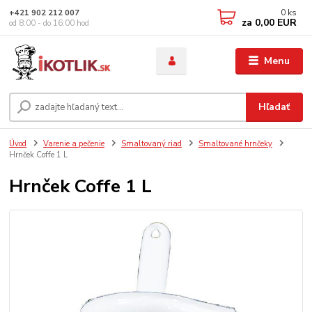
0
ks
+421 902 212 007
za
0,00 EUR
od 8:00 - do 16:00 hod
Menu
Hľadať
Úvod
Varenie a pečenie
Smaltovaný riad
Smaltované hrnčeky
Hrnček Coffe 1 L
Hrnček Coffe 1 L