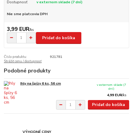
Dostupnosť
v externom sklade (7 dní)
Nie sme platcovia DPH
3,99 EUR
/
ks
Pridať do košíka
Číslo produktu:
921781
Strážiť cenu / dostupnosť
Podobné produkty
Ihly na špízy 6 ks, 56 cm
v externom sklade (7
dní)
4,99 EUR
/
ks
Pridať do košíka
VÝHODNÉ CENY