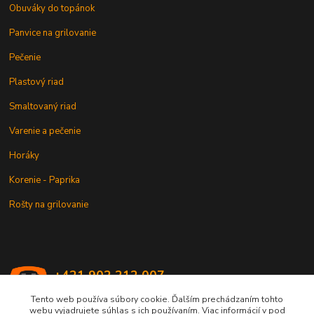
Obuváky do topánok
Panvice na grilovanie
Pečenie
Plastový riad
Smaltovaný riad
Varenie a pečenie
Horáky
Korenie - Paprika
Rošty na grilovanie
+421 902 212 007
od 8:00 - do 16:00 hod
Tento web používa súbory cookie. Ďalším prechádzaním tohto
webu vyjadrujete súhlas s ich používaním. Viac informácií v pod