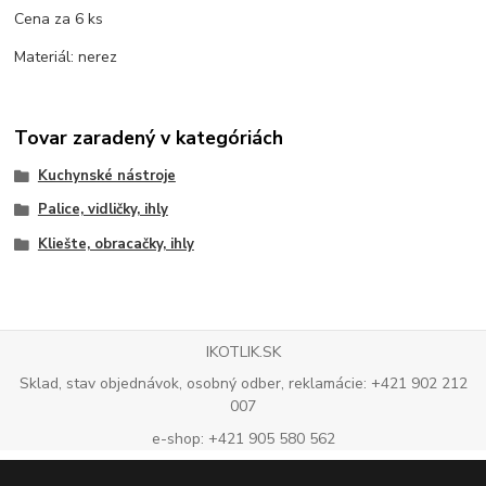
Cena za 6 ks
Materiál: nerez
Tovar zaradený v kategóriách
Kuchynské nástroje
Palice, vidličky, ihly
Kliešte, obracačky, ihly
IKOTLIK.SK
Sklad, stav objednávok, osobný odber, reklamácie: +421 902 212
007
e-shop: +421 905 580 562