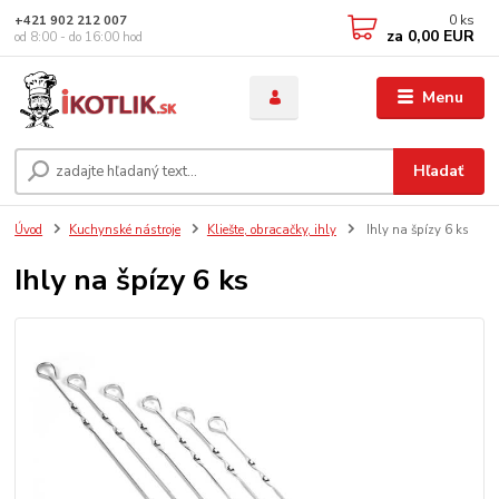
0
ks
+421 902 212 007
za
0,00 EUR
od 8:00 - do 16:00 hod
Menu
Hľadať
Úvod
Kuchynské nástroje
Kliešte, obracačky, ihly
Ihly na špízy 6 ks
Ihly na špízy 6 ks