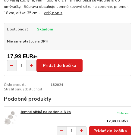
do Vašej kuchyne, veľmi dobre držia na hrnci. Sitká sú vhodné aj do
umývačky. Súprava obsahuje: Jemné kovové sitko na cedenie, priemer:
18 cm, dĺžka: 35 cm. J...
celý popis
Dostupnosť
Skladom
Nie sme platcovia DPH
17,99 EUR
/
ks
Pridať do košíka
Číslo produktu:
182024
Strážiť cenu / dostupnosť
Podobné produkty
Jemné sitká na cedenie 3 ks
Skladom
12,99 EUR
/
ks
Pridať do košíka