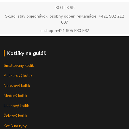
IKOTLIK.SK
Sklad, stav objednávok, osobný odber, reklamácie: +421 902 212
007
e-shop: +421 905 580 562
Kotlíky na guláš
Smaltovaný kotlík
Antikorový kotlík
Nerezový kotlík
Medený kotlík
Liatinový kotlík
Železný kotlík
Kotlík na ryby