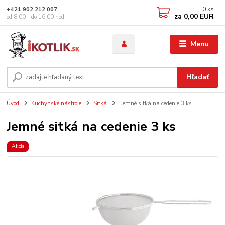
0
ks
+421 902 212 007
za
0,00 EUR
od 8:00 - do 16:00 hod
Menu
Hľadať
Úvod
Kuchynské nástroje
Sitká
Jemné sitká na cedenie 3 ks
Jemné sitká na cedenie 3 ks
Akcia