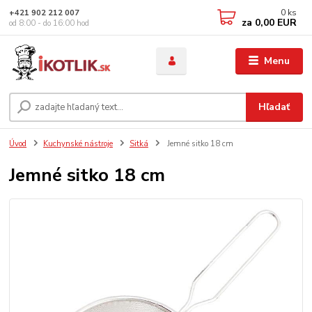
0
ks
+421 902 212 007
za
0,00 EUR
od 8:00 - do 16:00 hod
Menu
Hľadať
Úvod
Kuchynské nástroje
Sitká
Jemné sitko 18 cm
Jemné sitko 18 cm