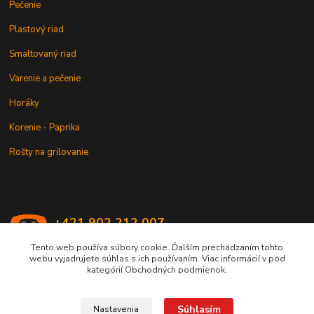
Pečenie
Plastový riad
Smaltovaný riad
Varenie a pečenie
Horáky
Korenie - Paprika
Rošty na grilovanie
+421 902 212 007
od 8:00 - do 16:00 hod
Tento web používa súbory cookie. Ďalším prechádzaním tohto
webu vyjadrujete súhlas s ich používaním. Viac informácií v pod
info@kotlik.sk
kategórií Obchodných podmienok.
Súhlasím
Nastavenia