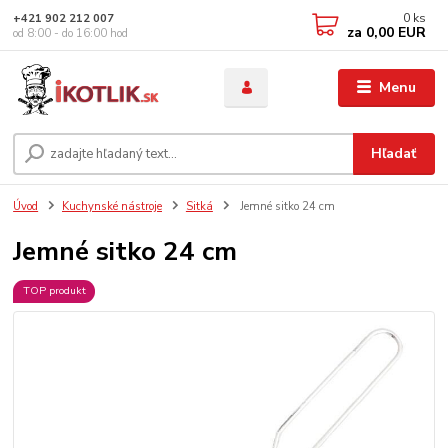
0
ks
+421 902 212 007
za
0,00 EUR
od 8:00 - do 16:00 hod
Menu
Hľadať
Úvod
Kuchynské nástroje
Sitká
Jemné sitko 24 cm
Jemné sitko 24 cm
TOP produkt