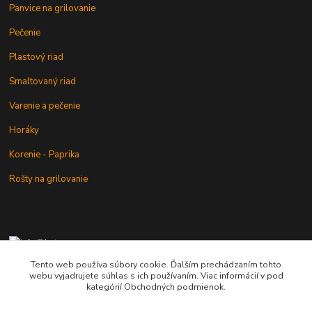
Panvice na grilovanie
Pečenie
Plastový riad
Smaltovaný riad
Varenie a pečenie
Horáky
Korenie - Paprika
Rošty na grilovanie
+421 902 212 007
od 8:00 - do 16:00 hod
Tento web používa súbory cookie. Ďalším prechádzaním tohto
webu vyjadrujete súhlas s ich používaním. Viac informácií v pod
info@kotlik.sk
kategórií Obchodných podmienok.