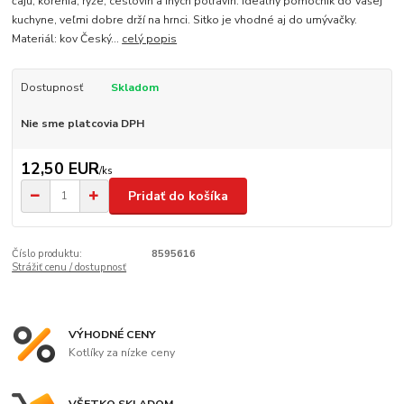
čaju, korenia, ryže, cestovín a iných potravín. Ideálny pomocník do Vašej
kuchyne, veľmi dobre drží na hrnci. Sitko je vhodné aj do umývačky.
Materiál: kov Český...
celý popis
Dostupnosť
Skladom
Nie sme platcovia DPH
12,50 EUR
/
ks
Pridať do košíka
Číslo produktu:
8595616
Strážiť cenu / dostupnosť
VÝHODNÉ CENY
Kotlíky za nízke ceny
VŠETKO SKLADOM