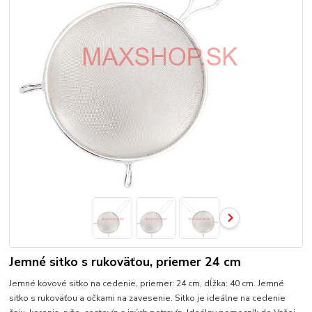
Jemné sitko s rukoväťou, priemer 24 cm
Jemné kovové sitko na cedenie, priemer: 24 cm, dĺžka: 40 cm. Jemné
sitko s rukoväťou a očkami na zavesenie. Sitko je ideálne na cedenie