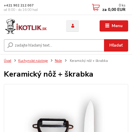
0
ks
+421 902 212 007
za
0,00 EUR
od 8:00 - do 16:00 hod
Menu
Hľadať
Úvod
Kuchynské nástroje
Nože
Keramický nôž + škrabka
Keramický nôž + škrabka