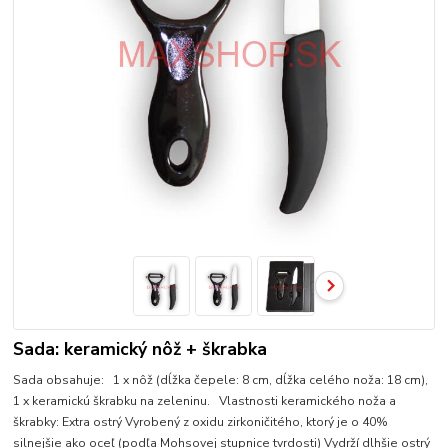
Sada: keramický nôž + škrabka
Sada obsahuje: 1 x nôž (dĺžka čepele: 8 cm, dĺžka celého noža: 18 cm),
1 x keramickú škrabku na zeleninu. Vlastnosti keramického noža a
škrabky: Extra ostrý Vyrobený z oxidu zirkoničitého, ktorý je o 40%
silnejšie ako oceľ (podľa Mohsovej stupnice tvrdosti) Vydrží dlhšie ostrý