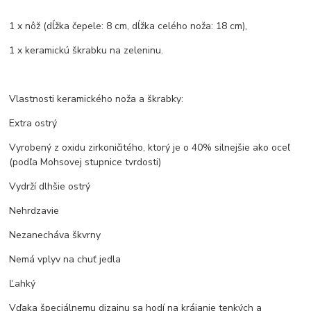
1 x nôž (dĺžka čepele: 8 cm, dĺžka celého noža: 18 cm),
1 x keramickú škrabku na zeleninu.
Vlastnosti keramického noža a škrabky:
Extra ostrý
Vyrobený z oxidu zirkoničitého, ktorý je o 40% silnejšie ako oceľ
(podľa Mohsovej stupnice tvrdosti)
Vydrží dlhšie ostrý
Nehrdzavie
Nezanecháva škvrny
Nemá vplyv na chuť jedla
Ľahký
Vďaka špeciálnemu dizajnu sa hodí na krájanie tenkých a