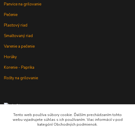
Panvice na grilovanie
Pečenie
Plastový riad
Smaltovaný riad
Varenie a pečenie
Horáky
Korenie - Paprika
Rošty na grilovanie
+421 902 212 007
od 8:00 - do 16:00 hod
Tento web používa súbory cookie. Ďalším prechádzaním tohto
webu vyjadrujete súhlas s ich používaním. Viac informácií v pod
info@kotlik.sk
kategórií Obchodných podmienok.