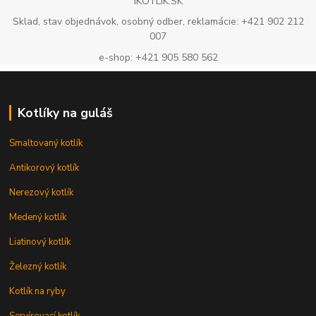
IKOTLIK.SK
Sklad, stav objednávok, osobný odber, reklamácie: +421 902 212
007
e-shop: +421 905 580 562
Kotlíky na guláš
Smaltovaný kotlík
Antikorový kotlík
Nerezový kotlík
Medený kotlík
Liatinový kotlík
Železný kotlík
Kotlík na ryby
Servírovací kotlík