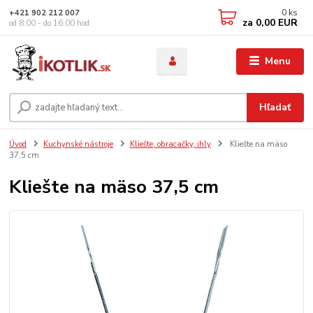
0
ks
+421 902 212 007
za
0,00 EUR
od 8:00 - do 16:00 hod
Menu
Hľadať
Úvod
Kuchynské nástroje
Kliešte, obracačky, ihly
Kliešte na mäso
37,5 cm
Kliešte na mäso 37,5 cm