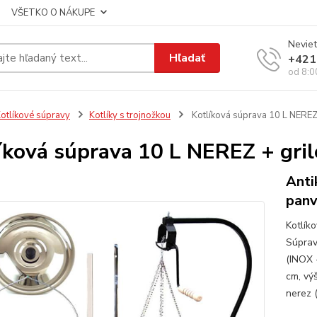
VŠETKO O NÁKUPE
Neviet
Hľadať
+421
od 8:0
otlíkové súpravy
Kotlíky s trojnožkou
Kotlíková súprava 10 L NEREZ
íková súprava 10 L NEREZ + gri
Anti
panv
Kotlík
Súprav
(INOX 
cm, vý
nerez 