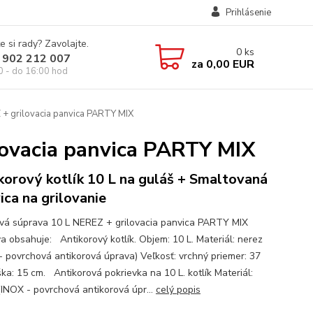
Prihlásenie
e si rady? Zavolajte.
0
ks
 902 212 007
za
0,00 EUR
0 - do 16:00 hod
 + grilovacia panvica PARTY MIX
lovacia panvica PARTY MIX
korový kotlík 10 L na guláš + Smaltovaná
ica na grilovanie
ová súprava 10 L NEREZ + grilovacia panvica PARTY MIX
a obsahuje: Antikorový kotlík. Objem: 10 L. Materiál: nerez
- povrchová antikorová úprava) Veľkosť: vrchný priemer: 37
ška: 15 cm. Antikorová pokrievka na 10 L. kotlík Materiál:
(INOX - povrchová antikorová úpr...
celý popis