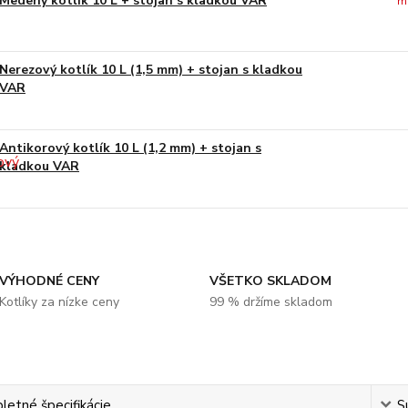
Medený kotlík 10 L + stojan s kladkou VAR
m
Nerezový kotlík 10 L (1,5 mm) + stojan s kladkou
VAR
Antikorový kotlík 10 L (1,2 mm) + stojan s
kladkou VAR
VÝHODNÉ CENY
VŠETKO SKLADOM
Kotlíky za nízke ceny
99 % držíme skladom
etné špecifikácie
S