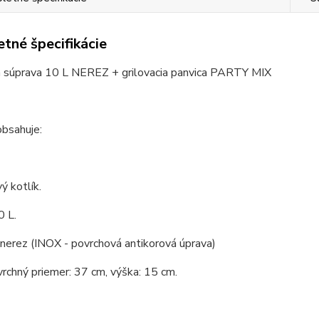
tné špecifikácie
á súprava 10 L NEREZ + grilovacia panvica PARTY MIX
obsahuje:
ý kotlík.
0 L.
 nerez (INOX - povrchová antikorová úprava)
vrchný priemer: 37 cm, výška: 15 cm.