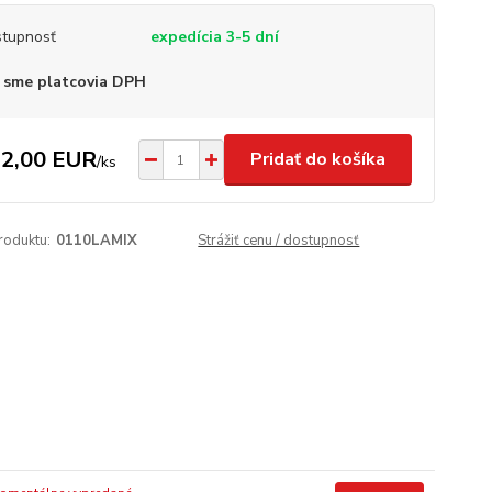
tupnosť
expedícia 3-5 dní
 sme platcovia DPH
2,00 EUR
Pridať do košíka
/
ks
roduktu:
0110LAMIX
Strážiť cenu / dostupnosť