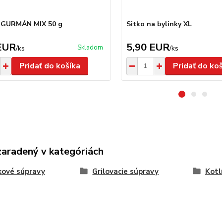
a GURMÁN MIX 50 g
Sitko na bylinky XL
EUR
5,90 EUR
Skladom
/
ks
/
ks
Pridať do košíka
Pridať do ko
zaradený v kategóriách
kové súpravy
Grilovacie súpravy
Kotl