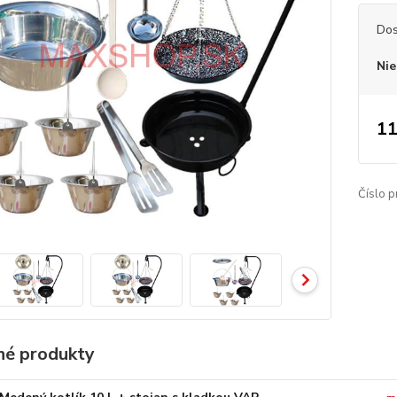
Dos
Nie
11
Číslo p
é produkty