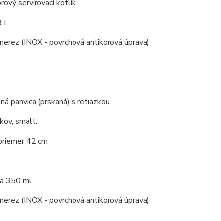
orový servírovací kotlík
8 L
 nerez (INOX - povrchová antikorová úprava)
á panvica (prskaná) s retiazkou
 kov, smalt.
 priemer 42 cm
a 350 ml
 nerez (INOX - povrchová antikorová úprava)