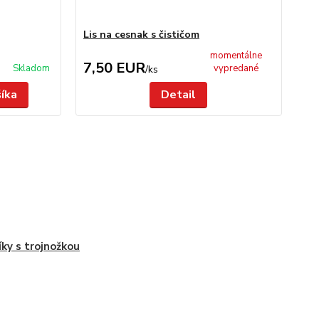
Lis na cesnak s čističom
Vid
momentálne
7,50 EUR
2
Skladom
vypredané
/
ks
šíka
Detail
íky s trojnožkou