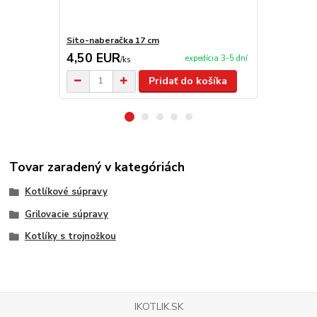
Sito-naberačka 17 cm
Sitko na byl
4,50 EUR
5,90 EU
expedícia 3-5 dní
/
ks
Pridať do košíka
Tovar zaradený v kategóriách
Kotlíkové súpravy
Grilovacie súpravy
Kotlíky s trojnožkou
IKOTLIK.SK