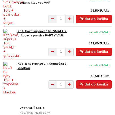
stojan s kladkou VAR
62,50 EUR
/
ks
Pridať do košíka
Kotlíková súprava 16 L SMALT +
expedícia 3-5 dní
grilovacia panvica PARTY VAR
122,00 EUR
/
ks
Pridať do košíka
Kotlík na ryby 16 L + trojnožka s
expedícia 3-5 dní
kladkou
69,50 EUR
/
ks
Pridať do košíka
VÝHODNÉ CENY
Kotlíky za nízke ceny