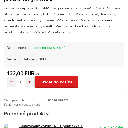
Kotlíková súprava 16 L SMALT + grilovacia panvica PARTY MIX Súprava
obsahuje: Smaltovaný kotlík. Objem: 16 L. Materiál: oceľ, dve vrstvy
smaltu. Veľkosť: vrchný priemer: 44 cm, výška: 19 cm. Smaltovaná
pokrievka Materiál: kov, smalt. Prenosné ohnisko so stojanom a
poistnou kladkou Veľkosť: P...
celý popis
Dostupnosť
expedícia 3-5 dní
Nie sme platcovia DPH
132,00 EUR
/
ks
Pridať do košíka
Číslo produktu:
0116LSMIX2
Strážiť cenu / dostupnosť
Podobné produkty
Smaltovaný kotlík 16 L + pokrievka +
expedícia 3-5 dní