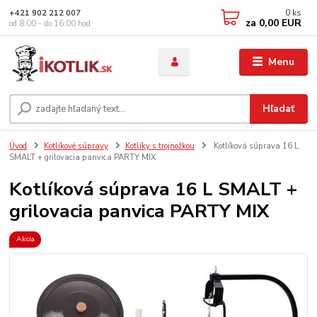
0
ks
+421 902 212 007
za
0,00 EUR
od 8:00 - do 16:00 hod
Menu
Hľadať
Úvod
Kotlíkové súpravy
Kotlíky s trojnožkou
Kotlíková súprava 16 L
SMALT + grilovacia panvica PARTY MIX
Kotlíková súprava 16 L SMALT +
grilovacia panvica PARTY MIX
Akcia