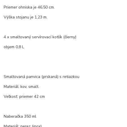
Priemer ohniska je 46,50 cm.
Výška stojanu je 1,23 m.
4 x smaltovaný servírovací kotlík (čierny)
objem 0,8 L
Smaltovaná panvica (prskaná) s retiazkou
Materiál: kov, smalt.
Veľkosť: priemer 42 cm
Naberačka 350 ml
Materiál: nerez (inox)