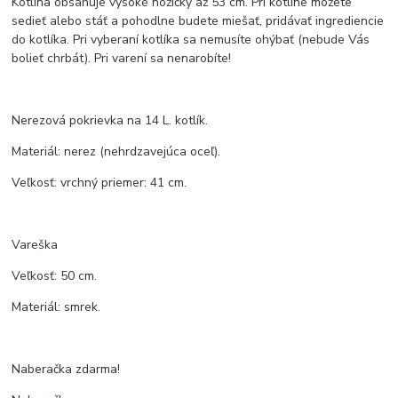
Kotlina obsahuje vysoké nožičky až 53 cm. Pri kotline môžete
sedieť alebo stáť a pohodlne budete miešať, pridávať ingrediencie
do kotlíka. Pri vyberaní kotlíka sa nemusíte ohýbať (nebude Vás
bolieť chrbát). Pri varení sa nenarobíte!
Nerezová pokrievka na 14 L. kotlík.
Materiál: nerez (nehrdzavejúca oceľ).
Veľkosť: vrchný priemer: 41 cm.
Vareška
Veľkosť: 50 cm.
Materiál: smrek.
Naberačka zdarma!