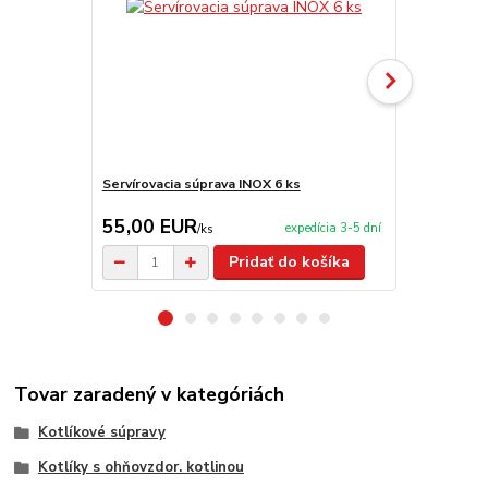
Servírovacia súprava INOX 6 ks
Servírovací 
55,00 EUR
9,95 EU
expedícia 3-5 dní
/
ks
Pridať do košíka
Tovar zaradený v kategóriách
Kotlíkové súpravy
Kotlíky s ohňovzdor. kotlinou