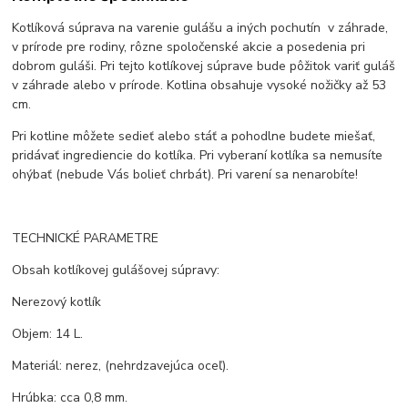
Kotlíková súprava na varenie gulášu a iných pochutín v záhrade,
v prírode pre rodiny, rôzne spoločenské akcie a posedenia pri
dobrom guláši. Pri tejto kotlíkovej súprave bude pôžitok variť guláš
v záhrade alebo v prírode. Kotlina obsahuje vysoké nožičky až 53
cm.
Pri kotline môžete sedieť alebo stáť a pohodlne budete miešať,
pridávať ingrediencie do kotlíka. Pri vyberaní kotlíka sa nemusíte
ohýbať (nebude Vás bolieť chrbát). Pri varení sa nenarobíte!
TECHNICKÉ PARAMETRE
Obsah kotlíkovej gulášovej súpravy:
Nerezový kotlík
Objem: 14 L.
Materiál: nerez, (nehrdzavejúca oceľ).
Hrúbka: cca 0,8 mm.