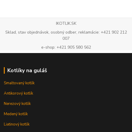
IKOTLIK.SK
Sklad, stav objednávok, osobný odber, reklamácie: +421 902 212
007
e-shop: +421 905 580 562
Kotlíky na guláš
Smaltovaný kotlík
Antikorový kotlík
Nerezový kotlík
Medený kotlík
Liatinový kotlík