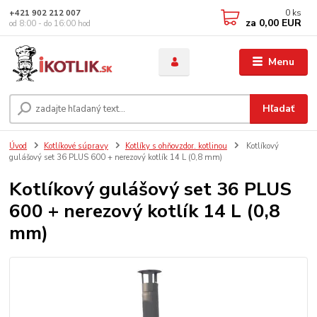
0
ks
+421 902 212 007
za
0,00 EUR
od 8:00 - do 16:00 hod
Menu
Hľadať
Úvod
Kotlíkové súpravy
Kotlíky s ohňovzdor. kotlinou
Kotlíkový
gulášový set 36 PLUS 600 + nerezový kotlík 14 L (0,8 mm)
Kotlíkový gulášový set 36 PLUS
600 + nerezový kotlík 14 L (0,8
mm)