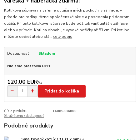
vareška + naberačka zdarma!
Kotlíková súprava na varenie gulášu a iných pochutín v záhrade, v
prírode pre rodiny, rôzne spoločenské akcie a posedenia pri dobrom
guláši. Pri tejto kotlíkovej súprave bude pôžitok variť guláš v záhrade
alebo v prírode. Kotlina obsahuje vysoké nožičky až 53 cm. Pri kotline
môžete sedieť alebo stá...
celý popis
Dostupnosť
Skladom
Nie sme platcovia DPH
120,00 EUR
/
ks
Pridať do košíka
Číslo produktu:
14085336600
Strážiť cenu / dostupnosť
Podobné produkty
Smaltovaný kotlík 13 L (1,2 mm) +