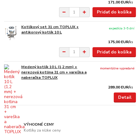
171,00 EUR
/
ks
Pridať do košíka
Kotlíkový set 31 cm TOPLUX +
expedícia 3-5 dní
antikorový kotlík 10 L
175,00 EUR
/
ks
Pridať do košíka
Medený kotlík 10 L (1,2 mm) +
momentálne vypredané
nerezová kotlina 31 cm + vareška a
naberačka TOPLUX
289,00 EUR
/
ks
Detail
VÝHODNÉ CENY
Kotlíky za nízke ceny