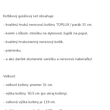
Kotlíkový gulášový set obsahuje:
- kvalitnú hrubú nerezovú kotlinu TOPLUX / parák 31 cm,
- komín s kĺbom, striešku na dymovod, šuplík na popol,
- kvalitný hrubostenný nerezový kotlík,
- pokrievku,
- a ako darček dostanete varešku a nerezovú naberačku!
Veľkosť:
- veľkosť kotliny: priemer 31 cm,
- výška kotliny: 50,5 cm (po okraj kotliny),
- celková výška kotliny je 119 cm,