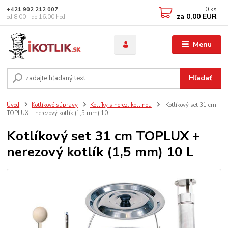
0
ks
+421 902 212 007
za
0,00 EUR
od 8:00 - do 16:00 hod
Menu
Hľadať
Úvod
Kotlíkové súpravy
Kotlíky s nerez. kotlinou
Kotlíkový set 31 cm
TOPLUX + nerezový kotlík (1,5 mm) 10 L
Kotlíkový set 31 cm TOPLUX +
nerezový kotlík (1,5 mm) 10 L