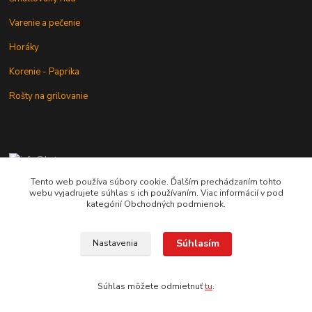
Varenie a pečenie
Horáky
Korenie - Paprika
Rošty na grilovanie
+421 902 212 007
od 8:00 - do 16:00 hod
Tento web používa súbory cookie. Ďalším prechádzaním tohto
webu vyjadrujete súhlas s ich používaním. Viac informácií v pod
info@kotlik.sk
kategórií Obchodných podmienok.
Súhlasím
Nastavenia
Copyright © 2017-2027 MACSHOP.SK, všetky práva vyhradené..
Súhlas môžete odmietnuť
tu
.
Vytvorené na
Eshop-rychlo.sk