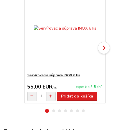
Servírovacia súprava INOX 6 ks
Servírovacia
55,00 EUR
2,90 EU
expedícia 3-5 dní
/
ks
Pridať do košíka