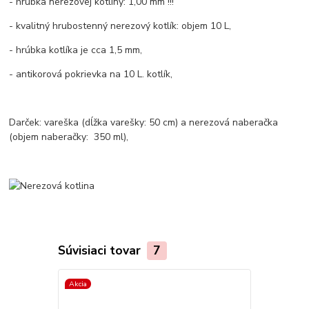
- hrúbka nerezovej kotliny: 1,00 mm !!!
- kvalitný hrubostenný nerezový kotlík: objem 10 L,
- hrúbka kotlíka je cca 1,5 mm,
- antikorová pokrievka na 10 L. kotlík,
Darček: vareška (dĺžka varešky: 50 cm) a nerezová naberačka
(objem naberačky: 350 ml),
Súvisiaci tovar
7
Akcia
TOP produkt