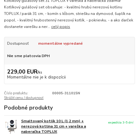
Kotlíkový gulášový set 31 TOPLUX + vareška a naberačka zdarma!
Kotlíkový gulášový set obsahuje: - kvalitnú hrubú nerezovú kotlinu
TOPLUX / parák 31 cm, - komín s kĺbom, striešku na dymovod, šuplík na
popol, - kvalitný hrubostenný nerezový kotlík, - pokrievku, - a ako darček
dostanete varešku a ner...
celý popis
Dostupnosť
momentálne vypredané
Nie sme platcovia DPH
229,00 EUR
/
ks
Momentálne nie je k dispozícii
Číslo produktu:
00005-311015N
Strážiť cenu / dostupnosť
Podobné produkty
Smaltovaný kotlík 10 L (1,2 mm) +
expedícia 3-5 dní
nerezová kotlina 31 cm + vareška a
naberačka TOPLUX