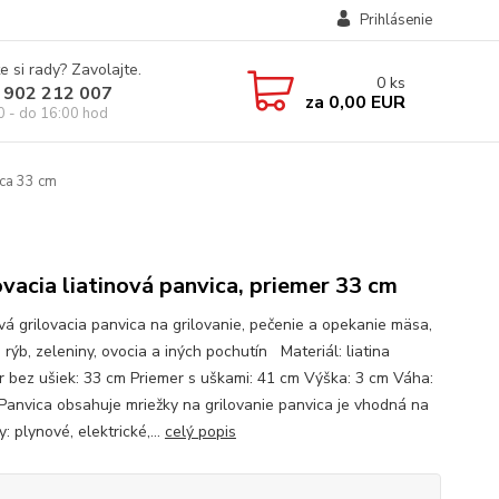
Prihlásenie
e si rady? Zavolajte.
0
ks
 902 212 007
za
0,00 EUR
0 - do 16:00 hod
ica 33 cm
ovacia liatinová panvica, priemer 33 cm
ová grilovacia panvica na grilovanie, pečenie a opekanie mäsa,
 rýb, zeleniny, ovocia a iných pochutín Materiál: liatina
r bez ušiek: 33 cm Priemer s uškami: 41 cm Výška: 3 cm Váha:
 Panvica obsahuje mriežky na grilovanie panvica je vhodná na
: plynové, elektrické,...
celý popis