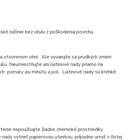
nské náčinie bez obáv z poškodenia povrchu.
 na otvorenom ohni. Ale vyvarujte sa prudkých zmien
álu. Neumiestňujte ani liatinové riady priamo na
ich pomaly asi minútu a pol. Liatinové riady sú krehké,
čistenie nepoužívajte žiadne chemické prostriedky
vé riady vytrieť papierovou utierkou, prípadne umyť v čistej