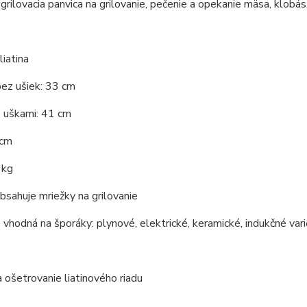
 grilovacia panvica na grilovanie, pečenie a opekanie mäsa, klobás,
liatina
ez ušiek: 33 cm
s uškami: 41 cm
 cm
 kg
bsahuje mriežky na grilovanie
e vhodná na šporáky: plynové, elektrické, keramické, indukčné var
a ošetrovanie liatinového riadu