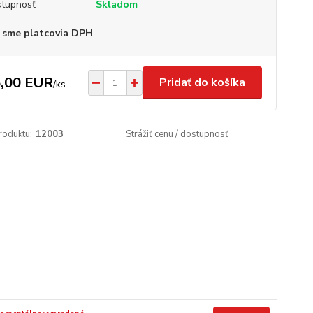
tupnosť
Skladom
 sme platcovia DPH
,00 EUR
Pridať do košíka
/
ks
roduktu:
12003
Strážiť cenu / dostupnosť