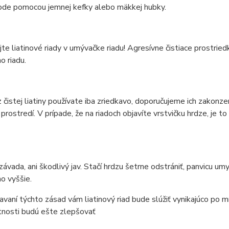
vode pomocou jemnej kefky alebo mäkkej hubky.
e liatinové riady v umývačke riadu! Agresívne čistiace prostri
o riadu.
z čistej liatiny používate iba zriedkavo, doporučujeme ich zakonz
prostredí. V prípade, že na riadoch objavíte vrstvičku hrdze, j
 závada, ani škodlivý jav. Stačí hrdzu šetrne odstrániť, panvicu 
o vyššie.
iavaní týchto zásad vám liatinový riad bude slúžiť vynikajúco po 
tnosti budú ešte zlepšovať