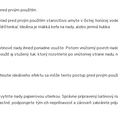
pred prvým použitím :
 riad pred prvým použitím starostlivo umyte v čistej, horúcej vo
rôtenka/. Ideálna je mäkká kefa na riady, alebo jemná hubka.
tinové riady ihneď poriadne osušte. Potom vnútorný povrch riado
užiť aj stužený tuk, ktorý rozotriete po vnútornej strane riadu, 
ahnutie ideálneho efektu sa môže tento postup pred prvým použ
vytrite riady papierovou utierkou. Správne pripravený liatinový r
stné, podporujete tým ich nepriľnavosť a zároveň zabránite prí