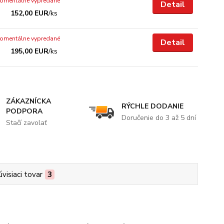
omentálne vypredané
Detail
152,00 EUR
/
ks
omentálne vypredané
Detail
195,00 EUR
/
ks
ZÁKAZNÍCKA
RÝCHLE DODANIE
PODPORA
Doručenie do 3 až 5 dní
Stačí zavolať
úvisiaci tovar
3