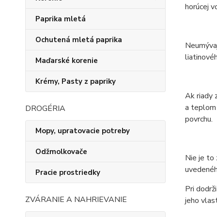
horúcej 
Paprika mletá
Ochutená mletá paprika
Neumývajt
liatinovéh
Maďarské korenie
Krémy, Pasty z papriky
Ak riady 
a teplom 
DROGÉRIA
povrchu.
Mopy, upratovacie potreby
Odžmolkovače
Nie je to
uvedenéh
Pracie prostriedky
Pri dodrž
ZVÁRANIE A NAHRIEVANIE
jeho vlas