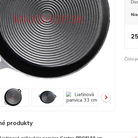
Dos
Nie
25
Číslo p
é produkty