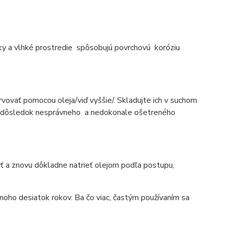
edky a vlhké prostredie spôsobujú povrchovú koróziu
ervovať pomocou oleja/viď vyššie/. Skladujte ich v suchom
e to dôsledok nesprávneho a nedokonale ošetreného
umyť a znovu dôkladne natrieť olejom podľa postupu,
mnoho desiatok rokov. Ba čo viac, častým používaním sa