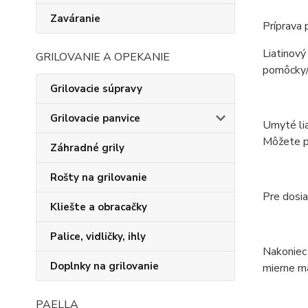
Zaváranie
Príprava 
Liatinový
GRILOVANIE A OPEKANIE
pomôcky/d
Grilovacie súpravy
Grilovacie panvice
Umyté lia
Môžete po
Záhradné grily
Rošty na grilovanie
Pre dosi
Kliešte a obracačky
Palice, vidličky, ihly
Nakoniec 
Doplnky na grilovanie
mierne ma
PAELLA