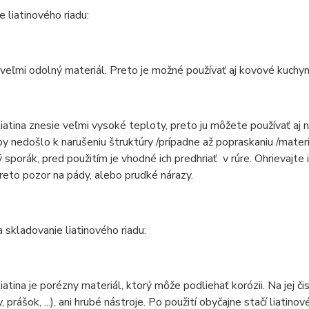
e liatinového riadu:
e veľmi odolný materiál. Preto je možné používať aj kovové kuchy
liatina znesie veľmi vysoké teploty, preto ju môžete používať aj
by nedošlo k narušeniu štruktúry /prípadne až popraskaniu /materi
 sporák, pred použitím je vhodné ich predhriať v rúre. Ohrievajte 
reto pozor na pády, alebo prudké nárazy.
a skladovanie liatinového riadu:
liatina je porézny materiál, ktorý môže podliehať korózii. Na jej 
 prášok, ...), ani hrubé nástroje. Po použití obyčajne stačí liatino