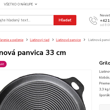
VŠETKO O NÁKUPE
Neviet
Hľadať
+421
od 8:0
arenie a pečenie
Liatinový riad
Liatinové panvice
Liatinová panv
inová panvica 33 cm
Gril
ukt
Liatin
klobás,
Prieme
3,3 kg
šporáky