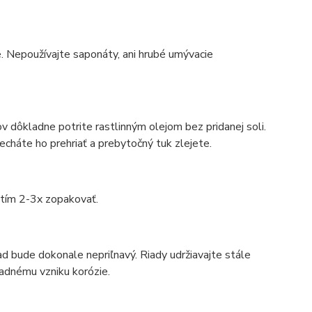
de. Nepoužívajte saponáty, ani hrubé umývacie
v dôkladne potrite rastlinným olejom bez pridanej soli.
necháte ho prehriať a prebytočný tuk zlejete.
itím 2-3x zopakovať.
iad bude dokonale nepriľnavý. Riady udržiavajte stále
padnému vzniku korózie.