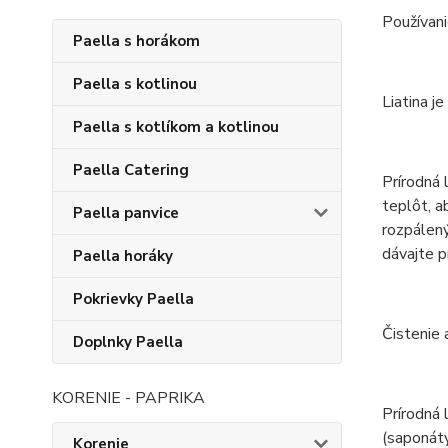
Používani
Paella s horákom
Paella s kotlinou
Liatina j
Paella s kotlíkom a kotlinou
Paella Catering
Prírodná 
teplôt, a
Paella panvice
rozpálený
dávajte p
Paella horáky
Pokrievky Paella
Čistenie 
Doplnky Paella
KORENIE - PAPRIKA
Prírodná 
(saponáty,
Korenie