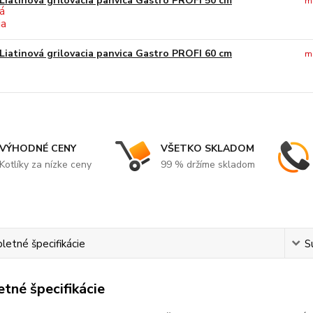
Liatinová grilovácia panvica Gastro PROFI 50 cm
m
Liatinová grilovacia panvica Gastro PROFI 60 cm
m
VÝHODNÉ CENY
VŠETKO SKLADOM
Kotlíky za nízke ceny
99 % držíme skladom
etné špecifikácie
S
tné špecifikácie