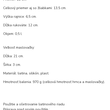
Celkový priemer aj so žliabkami: 13,5 cm.
Výška rajnice: 6,5 cm.
Dĺžka rukoväte: 12 cm.
Objem: 0,5 l.
Veľkosť maslovačky:
Dĺžka: 21 cm.
Šírka: 3 cm.
Materiál: liatina, silikón, plast.
Hmotnosť balenia: 970 g (celková hmotnosť hrnca a maslovačky).
Použitie a ošetrovanie liatinového riadu
Príprava pred prvým použitím :