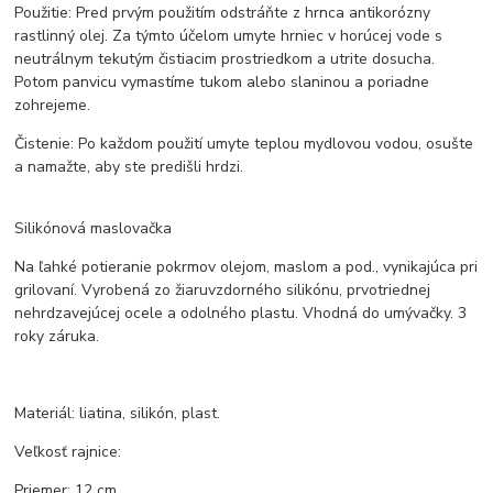
Použitie: Pred prvým použitím odstráňte z hrnca antikorózny
rastlinný olej. Za týmto účelom umyte hrniec v horúcej vode s
neutrálnym tekutým čistiacim prostriedkom a utrite dosucha.
Potom panvicu vymastíme tukom alebo slaninou a poriadne
zohrejeme.
Čistenie: Po každom použití umyte teplou mydlovou vodou, osušte
a namažte, aby ste predišli hrdzi.
Silikónová maslovačka
Na ľahké potieranie pokrmov olejom, maslom a pod., vynikajúca pri
grilovaní. Vyrobená zo žiaruvzdorného silikónu, prvotriednej
nehrdzavejúcej ocele a odolného plastu. Vhodná do umývačky. 3
roky záruka.
Materiál: liatina, silikón, plast.
Veľkosť rajnice:
Priemer: 12 cm.