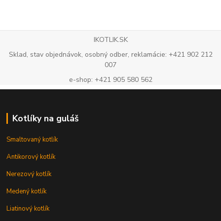
IKOTLIK.SK
Sklad, stav objednávok, osobný odber, reklamácie: +421 902 212
007
e-shop: +421 905 580 562
Kotlíky na guláš
Smaltovaný kotlík
Antikorový kotlík
Nerezový kotlík
Medený kotlík
Liatinový kotlík