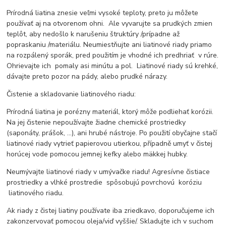
Prírodná liatina znesie veľmi vysoké teploty, preto ju môžete
používať aj na otvorenom ohni. Ale vyvarujte sa prudkých zmien
teplôt, aby nedošlo k narušeniu štruktúry /prípadne až
popraskaniu /materiálu. Neumiestňujte ani liatinové riady priamo
na rozpálený sporák, pred použitím je vhodné ich predhriať v rúre.
Ohrievajte ich pomaly asi minútu a pol. Liatinové riady sú krehké,
dávajte preto pozor na pády, alebo prudké nárazy.
Čistenie a skladovanie liatinového riadu:
Prírodná liatina je porézny materiál, ktorý môže podliehať korózii.
Na jej čistenie nepoužívajte žiadne chemické prostriedky
(saponáty, prášok, ...), ani hrubé nástroje. Po použití obyčajne stačí
liatinové riady vytrieť papierovou utierkou, případně umyť v čistej
horúcej vode pomocou jemnej kefky alebo mäkkej hubky.
Neumývajte liatinové riady v umývačke riadu! Agresívne čistiace
prostriedky a vlhké prostredie spôsobujú povrchovú koróziu
liatinového riadu.
Ak riady z čistej liatiny používate iba zriedkavo, doporučujeme ich
zakonzervovať pomocou oleja/viď vyššie/. Skladujte ich v suchom