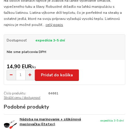
Na oboch stranách rajnice je žliabok na ľahké vylievanie omáčok,
vypečeného tuku a šťavy. Robustné držadlo na ľahkú manipuláciu s
ťažkou liatinou. Liatina výborne drží teplotu, čo je perfektné na steaky a
ostatné jedlá, ktoré na svoju prípravu vyžadujú vysokú teplu. Liatinovú
rajnicu je možné použiť...
celý popis
Dostupnosť
expedícia 3-5 dní
Nie sme platcovia DPH
14,90 EUR
/
ks
Pridať do košíka
Číslo produktu:
64661
Strážiť cenu / dostupnosť
Podobné produkty
Nádoba na marinovanie + silikónová
expedícia 3-5 dní
maslovačka (štetec)