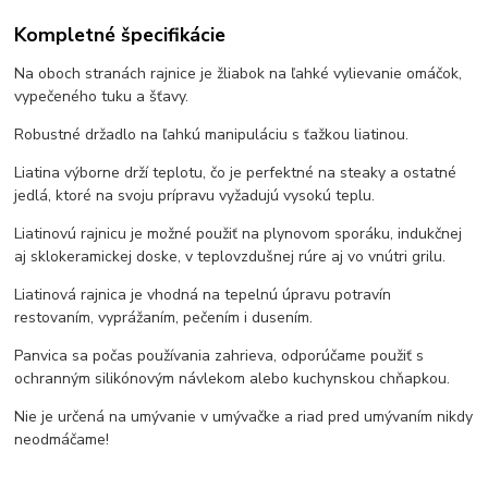
Kompletné špecifikácie
Na oboch stranách rajnice je žliabok na ľahké vylievanie omáčok,
vypečeného tuku a šťavy.
Robustné držadlo na ľahkú manipuláciu s ťažkou liatinou.
Liatina výborne drží teplotu, čo je perfektné na steaky a ostatné
jedlá, ktoré na svoju prípravu vyžadujú vysokú teplu.
Liatinovú rajnicu je možné použiť na plynovom sporáku, indukčnej
aj sklokeramickej doske, v teplovzdušnej rúre aj vo vnútri grilu.
Liatinová rajnica je vhodná na tepelnú úpravu potravín
restovaním, vyprážaním, pečením i dusením.
Panvica sa počas používania zahrieva, odporúčame použiť s
ochranným silikónovým návlekom alebo kuchynskou chňapkou.
Nie je určená na umývanie v umývačke a riad pred umývaním nikdy
neodmáčame!