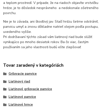
a teplom prostredí. V prípade, že na riadoch objavíte vrstvičku
hrdze, je to dôsledok nesprávneho a nedokonale ošetreného
povrchu.
Nie je to závada, ani škodlivý jav. Stačí hrdzu šetrne odstrániť,
panvicu umyť a znovu dôkladne natrieť olejom podľa postupu,
uvedeného vyššie.
Pri dodržiavaní týchto zásad vám liatinový riad bude slúžiť
vynikajúco po mnoho desiatok rokov. Ba čo viac, častým
používaním sa jeho vlastnosti budú ešte zlepšovať
Tovar zaradený v kategóriách
Grilovacie panvice
Liatinový riad
Liatinové grilovacie panvice
Liatinové panvice
Liatinové hrnce