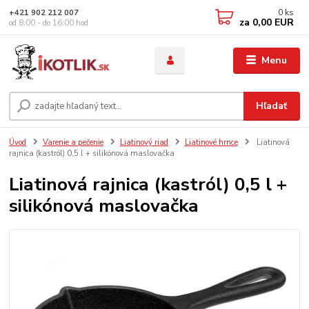
0
ks
+421 902 212 007
za
0,00 EUR
od 8:00 - do 16:00 hod
Menu
Hľadať
Úvod
Varenie a pečenie
Liatinový riad
Liatinové hrnce
Liatinová
rajnica (kastról) 0,5 l + silikónová maslovačka
Liatinová rajnica (kastról) 0,5 l +
silikónová maslovačka