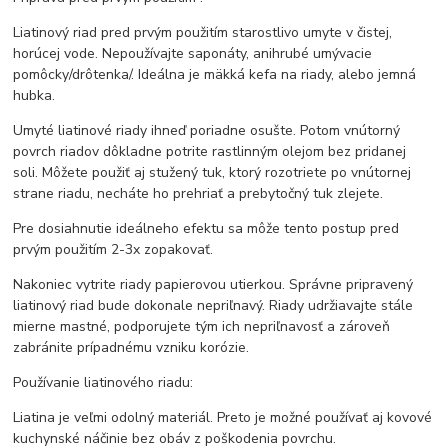
Liatinový riad pred prvým použitím starostlivo umyte v čistej,
horúcej vode. Nepoužívajte saponáty, anihrubé umývacie
pomôcky/drôtenka/. Ideálna je mäkká kefa na riady, alebo jemná
hubka.
Umyté liatinové riady ihneď poriadne osušte. Potom vnútorný
povrch riadov dôkladne potrite rastlinným olejom bez pridanej
soli. Môžete použiť aj stužený tuk, ktorý rozotriete po vnútornej
strane riadu, necháte ho prehriať a prebytočný tuk zlejete.
Pre dosiahnutie ideálneho efektu sa môže tento postup pred
prvým použitím 2-3x zopakovať.
Nakoniec vytrite riady papierovou utierkou. Správne pripravený
liatinový riad bude dokonale nepriľnavý. Riady udržiavajte stále
mierne mastné, podporujete tým ich nepriľnavosť a zároveň
zabránite prípadnému vzniku korózie.
Používanie liatinového riadu:
Liatina je veľmi odolný materiál. Preto je možné používať aj kovové
kuchynské náčinie bez obáv z poškodenia povrchu.