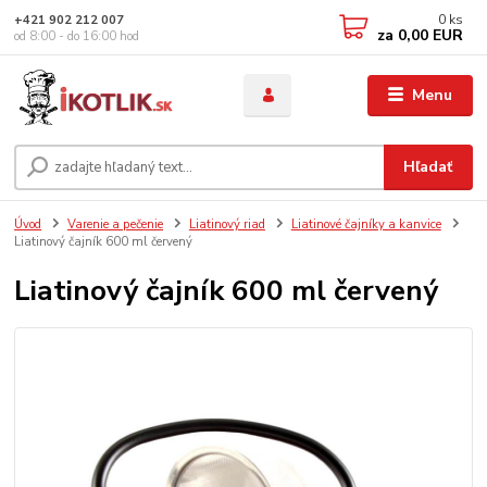
0
ks
+421 902 212 007
za
0,00 EUR
od 8:00 - do 16:00 hod
Menu
Hľadať
Úvod
Varenie a pečenie
Liatinový riad
Liatinové čajníky a kanvice
Liatinový čajník 600 ml červený
Liatinový čajník 600 ml červený