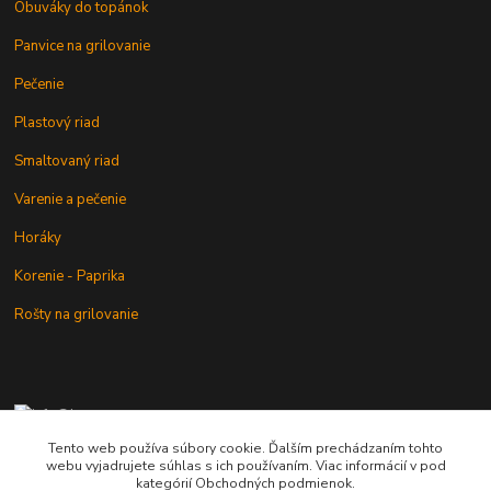
Obuváky do topánok
Panvice na grilovanie
Pečenie
Plastový riad
Smaltovaný riad
Varenie a pečenie
Horáky
Korenie - Paprika
Rošty na grilovanie
+421 902 212 007
od 8:00 - do 16:00 hod
Tento web používa súbory cookie. Ďalším prechádzaním tohto
webu vyjadrujete súhlas s ich používaním. Viac informácií v pod
info@kotlik.sk
kategórií Obchodných podmienok.