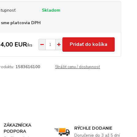
tupnosť
Skladom
 sme platcovia DPH
4,00 EUR
Pridať do košíka
/
ks
roduktu:
1583616100
Strážiť cenu / dostupnosť
ZÁKAZNÍCKA
RÝCHLE DODANIE
PODPORA
Doručenie do 3 až 5 dní