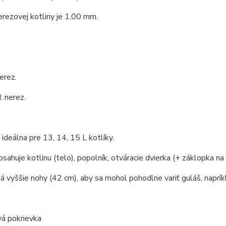
rezovej kotliny je 1,00 mm.
erez.
 nerez.
e ideálna pre 13, 14, 15 L kotlíky.
bsahuje kotlinu (telo), popolník, otváracie dvierka (+ záklopka na 
á vyššie nohy (42 cm), aby sa mohol pohodlne variť guláš, naprík
vá pokrievka