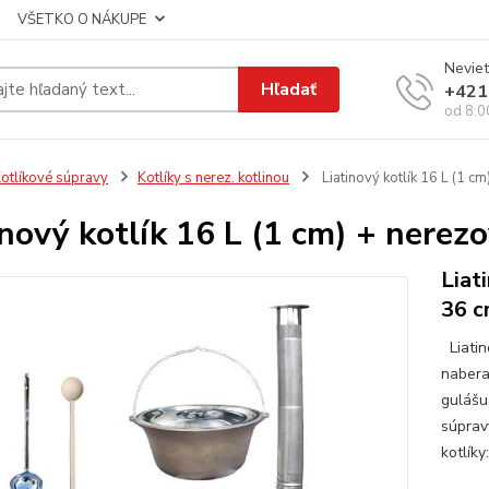
VŠETKO O NÁKUPE
Neviet
Hľadať
+421
od 8:0
otlíkové súpravy
Kotlíky s nerez. kotlinou
Liatinový kotlík 16 L (1 c
inový kotlík 16 L (1 cm) + nere
Liat
36 c
Liatin
nabera
gulášu
súprav
kotlíky