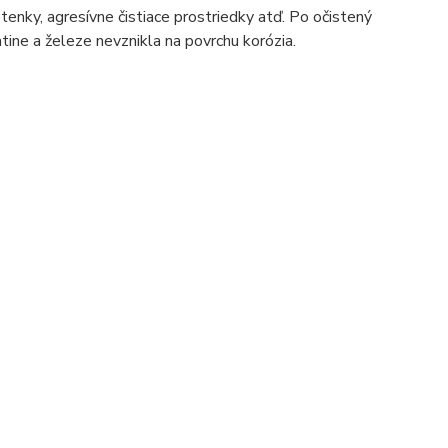
tenky, agresívne čistiace prostriedky atď. Po očistený
atine a železe nevznikla na povrchu korózia.