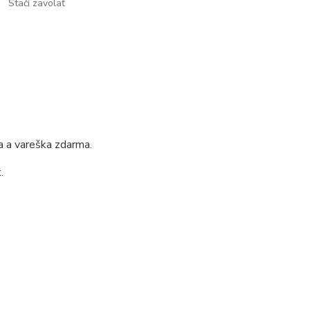
Stačí zavolať
a a vareška zdarma.
.