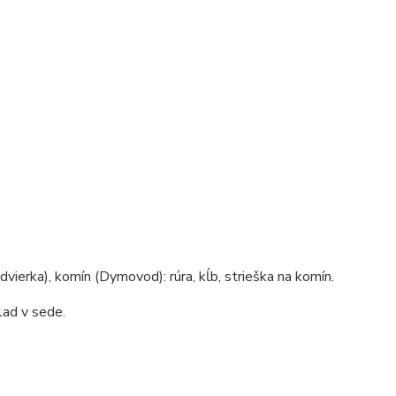
dvierka), komín (Dymovod): rúra, kĺb, strieška na komín.
lad v sede.