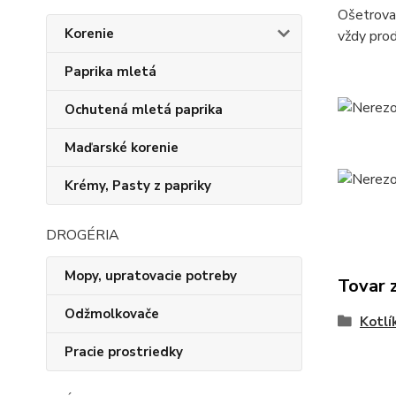
Ošetrovan
Korenie
vždy prod
Paprika mletá
Ochutená mletá paprika
Maďarské korenie
Krémy, Pasty z papriky
DROGÉRIA
Mopy, upratovacie potreby
Tovar 
Odžmolkovače
Kotlí
Pracie prostriedky