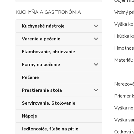
Objem kot
Vrchný pr
KUCHYŇA A GASTRONÓMIA
Výška kot
Kuchynské nástroje
Hrúbka ko
Varenie a pečenie
Hmotnosť
Flambovanie, ohrievanie
Materiál:
Formy na pečenie
Pečenie
Nerezová
Prestieranie stola
Priemer k
Servírovanie, Stolovanie
Výška nož
Nápoje
Výška sam
Jedlonosiče, fľaše na pitie
Celková v