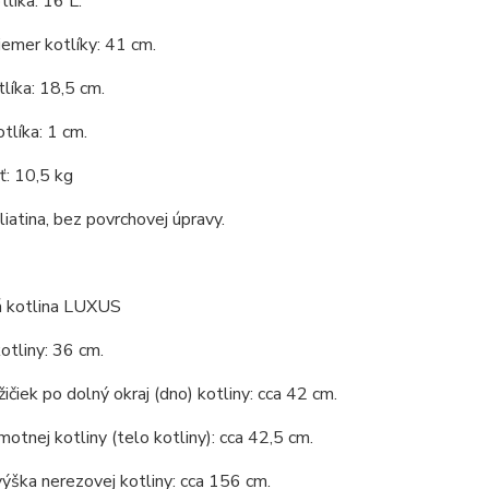
líka: 16 L.
iemer kotlíky: 41 cm.
líka: 18,5 cm.
tlíka: 1 cm.
: 10,5 kg
 liatina, bez povrchovej úpravy.
 kotlina LUXUS
otliny: 36 cm.
ičiek po dolný okraj (dno) kotliny: cca 42 cm.
otnej kotliny (telo kotliny): cca 42,5 cm.
ýška nerezovej kotliny: cca 156 cm.