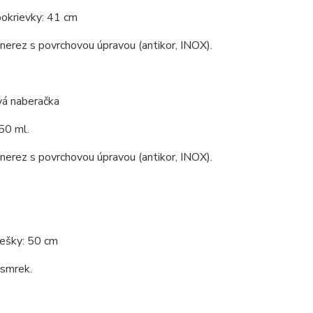
pokrievky: 41 cm
 nerez s povrchovou úpravou (antikor, INOX).
vá naberačka
50 ml.
 nerez s povrchovou úpravou (antikor, INOX).
rešky: 50 cm
 smrek.