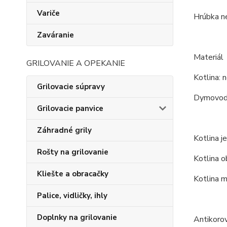
Variče
Hrúbka ne
Zaváranie
Materiál
GRILOVANIE A OPEKANIE
Kotlina: n
Grilovacie súpravy
Dymovod:
Grilovacie panvice
Záhradné grily
Kotlina j
Rošty na grilovanie
Kotlina o
Kliešte a obracačky
Kotlina m
Palice, vidličky, ihly
Doplnky na grilovanie
Antikoro