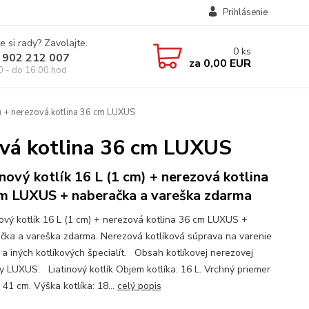
Prihlásenie
e si rady? Zavolajte.
0
ks
 902 212 007
za
0,00 EUR
0 - do 16:00 hod
m) + nerezová kotlina 36 cm LUXUS
zová kotlina 36 cm LUXUS
inový kotlík 16 L (1 cm) + nerezová kotlina
m LUXUS + naberačka a vareška zdarma
ový kotlík 16 L (1 cm) + nerezová kotlina 36 cm LUXUS +
čka a vareška zdarma. Nerezová kotlíková súprava na varenie
 a iných kotlíkových špecialít. Obsah kotlíkovej nerezovej
y LUXUS: Liatinový kotlík Objem kotlíka: 16 L. Vrchný priemer
: 41 cm. Výška kotlíka: 18...
celý popis