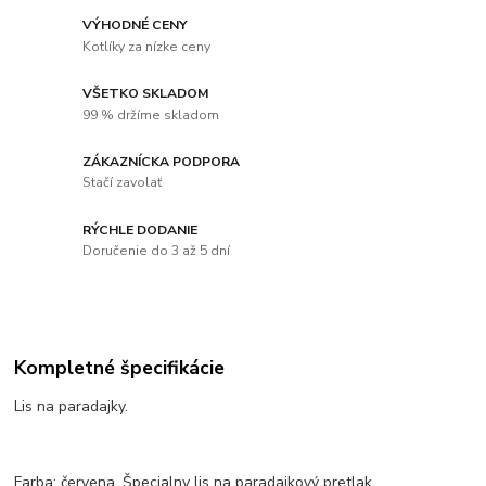
VÝHODNÉ CENY
Kotlíky za nízke ceny
VŠETKO SKLADOM
99 % držíme skladom
ZÁKAZNÍCKA PODPORA
Stačí zavolať
RÝCHLE DODANIE
Doručenie do 3 až 5 dní
Kompletné špecifikácie
Lis na paradajky.
Farba: červena. Špecialny lis na paradajkový pretlak.