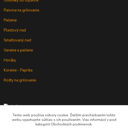
Obuváky do topánok
Panvice na grilovanie
Pečenie
Plastový riad
Smaltovaný riad
Varenie a pečenie
Horáky
Korenie - Paprika
Rošty na grilovanie
+421 902 212 007
od 8:00 - do 16:00 hod
Tento web používa súbory cookie. Ďalším prechádzaním tohto
webu vyjadrujete súhlas s ich používaním. Viac informácií v pod
info@kotlik.sk
kategórií Obchodných podmienok.