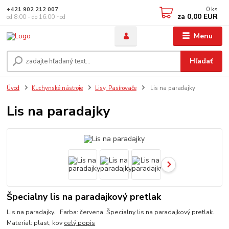
0
ks
+421 902 212 007
za
0,00 EUR
od 8:00 - do 16:00 hod
Menu
Hľadať
Úvod
Kuchynské nástroje
Lisy, Pasírovače
Lis na paradajky
Lis na paradajky
Špecialny lis na paradajkový pretlak
Lis na paradajky. Farba: červena. Špecialny lis na paradajkový pretlak.
Material: plast, kov
celý popis