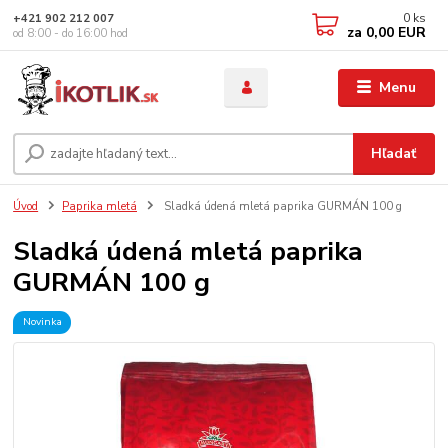
0
ks
+421 902 212 007
za
0,00 EUR
od 8:00 - do 16:00 hod
Menu
Hľadať
Úvod
Paprika mletá
Sladká údená mletá paprika GURMÁN 100 g
Sladká údená mletá paprika
GURMÁN 100 g
Novinka