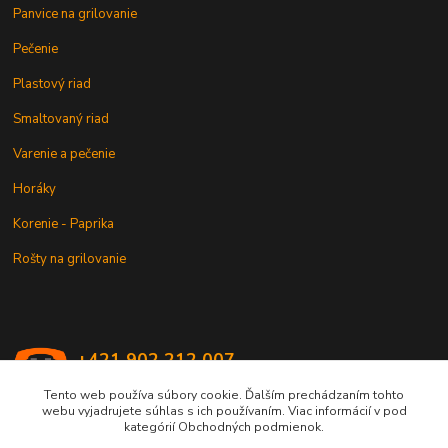
Panvice na grilovanie
Pečenie
Plastový riad
Smaltovaný riad
Varenie a pečenie
Horáky
Korenie - Paprika
Rošty na grilovanie
+421 902 212 007
od 8:00 - do 16:00 hod
Tento web používa súbory cookie. Ďalším prechádzaním tohto
webu vyjadrujete súhlas s ich používaním. Viac informácií v pod
info@kotlik.sk
kategórií Obchodných podmienok.