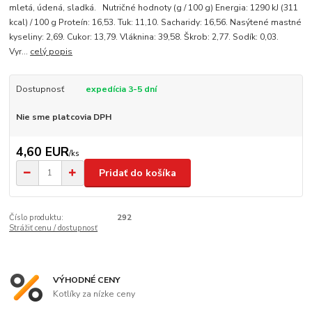
mletá, údená, sladká. Nutričné hodnoty (g / 100 g) Energia: 1290 kJ (311
kcal) / 100 g Proteín: 16,53. Tuk: 11,10. Sacharidy: 16,56. Nasýtené mastné
kyseliny: 2,69. Cukor: 13,79. Vláknina: 39,58. Škrob: 2,77. Sodík: 0,03.
Vyr...
celý popis
Dostupnosť
expedícia 3-5 dní
Nie sme platcovia DPH
4,60 EUR
/
ks
Pridať do košíka
Číslo produktu:
292
Strážiť cenu / dostupnosť
VÝHODNÉ CENY
Kotlíky za nízke ceny