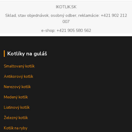
IKOTLIK.SK
Sklad, stav objednávok, osobný odber, reklamácie: +421 902 212
007
e-shop: +421 905 580 562
Kotlíky na guláš
Smaltovaný kotlík
Antikorový kotlík
Nerezový kotlík
Medený kotlík
Liatinový kotlík
Železný kotlík
Kotlík na ryby