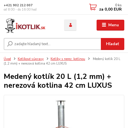
0
ks
+421 902 212 007
za
0,00 EUR
od 8:00 - do 16:00 hod
Menu
Hľadať
Úvod
Kotlíkové súpravy
Kotlíky s nerez. kotlinou
Medený kotlík 20 L
(1,2 mm) + nerezová kotlina 42 cm LUXUS
Medený kotlík 20 L (1,2 mm) +
nerezová kotlina 42 cm LUXUS