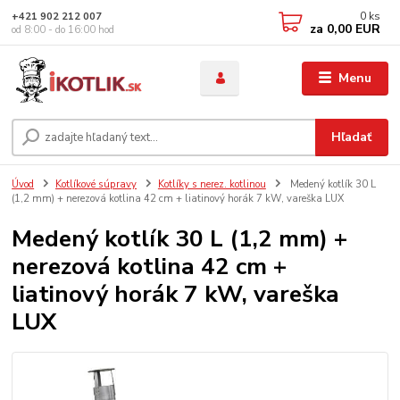
0
ks
+421 902 212 007
za
0,00 EUR
od 8:00 - do 16:00 hod
Menu
Hľadať
Úvod
Kotlíkové súpravy
Kotlíky s nerez. kotlinou
Medený kotlík 30 L
(1,2 mm) + nerezová kotlina 42 cm + liatinový horák 7 kW, vareška LUX
Medený kotlík 30 L (1,2 mm) +
nerezová kotlina 42 cm +
liatinový horák 7 kW, vareška
LUX