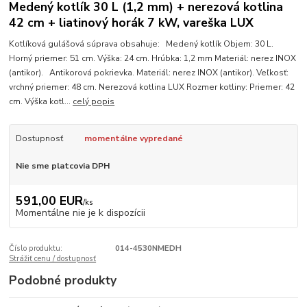
Medený kotlík 30 L (1,2 mm) + nerezová kotlina
42 cm + liatinový horák 7 kW, vareška LUX
Kotlíková gulášová súprava obsahuje: Medený kotlík Objem: 30 L.
Horný priemer: 51 cm. Výška: 24 cm. Hrúbka: 1,2 mm Materiál: nerez INOX
(antikor). Antikorová pokrievka. Materiál: nerez INOX (antikor). Veľkosť:
vrchný priemer: 48 cm. Nerezová kotlina LUX Rozmer kotliny: Priemer: 42
cm. Výška kotl...
celý popis
Dostupnosť
momentálne vypredané
Nie sme platcovia DPH
591,00 EUR
/
ks
Momentálne nie je k dispozícii
Číslo produktu:
014-4530NMEDH
Strážiť cenu / dostupnosť
Podobné produkty