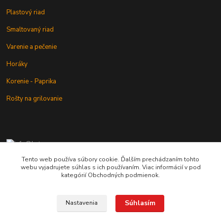
Plastový riad
Smaltovaný riad
Varenie a pečenie
Horáky
Korenie - Paprika
Rošty na grilovanie
+421 902 212 007
od 8:00 - do 16:00 hod
Tento web používa súbory cookie. Ďalším prechádzaním tohto
webu vyjadrujete súhlas s ich používaním. Viac informácií v pod
info@kotlik.sk
kategórií Obchodných podmienok.
Súhlasím
Nastavenia