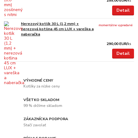
255,00 EUR
/
ks
Detail
Nerezový kotlík 30 L (1,2 mm) +
momentálne vypredané
nerezová kotlina 45 cm LUX + vareška a
naberačka
290,00 EUR
/
ks
Detail
VÝHODNÉ CENY
Kotlíky za nízke ceny
VŠETKO SKLADOM
99 % držíme skladom
ZÁKAZNÍCKA PODPORA
Stačí zavolať