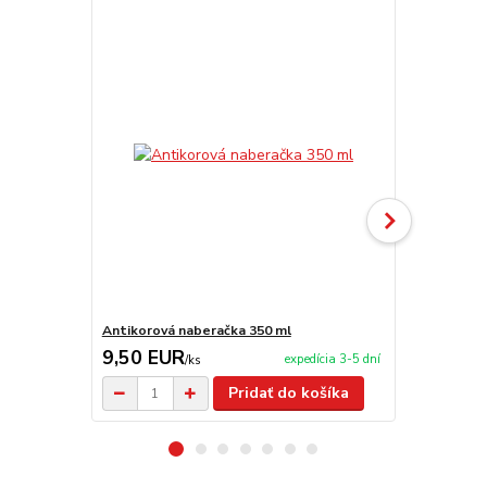
Akcia
Antikorová naberačka 350 ml
Servírovaci
9,50 EUR
650,00 
expedícia 3-5 dní
/
ks
Pridať do košíka