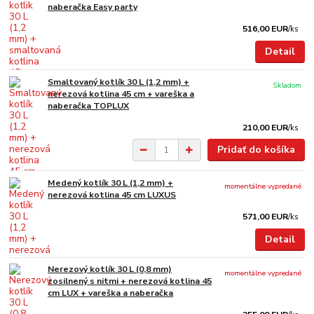
naberačka Easy party
516,00 EUR
/
ks
Detail
Smaltovaný kotlík 30 L (1,2 mm) +
Skladom
nerezová kotlina 45 cm + vareška a
naberačka TOPLUX
210,00 EUR
/
ks
Pridať do košíka
Medený kotlík 30 L (1,2 mm) +
momentálne vypredané
nerezová kotlina 45 cm LUXUS
571,00 EUR
/
ks
Detail
Nerezový kotlík 30 L (0,8 mm)
momentálne vypredané
zosilnený s nitmi + nerezová kotlina 45
cm LUX + vareška a naberačka