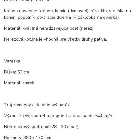
Kotlina obsahuje: kotlinu, komín (dymovod): rúra, kĺb, strieška na
komín, popolník, otváracie dvierka (+ záklopka na dvierka).
Materiál: kvalitná nehrdzavejúca oceľ (nerez).
Nerezová kotlina je vhodná pre všetky druhy paliva.
Vareška
Dĺžka: 50 cm
Materiál: smrek.
Troj-ramenný celoliatinový horák
Výkon: 7 kW, spotreba propán-butánu iba do 544 kg/h.
Nízkotlakový spotrebič (28 - 30 mbar).
Rozmery: 380 x 170 mm.