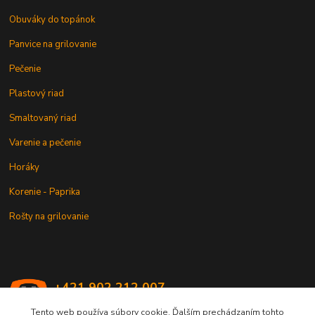
Obuváky do topánok
Panvice na grilovanie
Pečenie
Plastový riad
Smaltovaný riad
Varenie a pečenie
Horáky
Korenie - Paprika
Rošty na grilovanie
+421 902 212 007
od 8:00 - do 16:00 hod
Tento web používa súbory cookie. Ďalším prechádzaním tohto