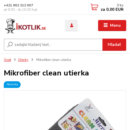
0
ks
+421 902 212 007
za
0,00 EUR
od 8:00 - do 16:00 hod
Menu
Hľadať
Úvod
Utierky
Mikrofiber clean utierka
Mikrofiber clean utierka
Novinka