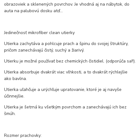
obrazoviek a sklenených povrchov. Je vhodná aj na nábytok, do
auta na palubovú dosku atď...
Jedinečnosť mikrofiber clean utierky
Utierka zachytáva a pohlcuje prach a špinu do svojej štruktúry,
pričom zanechávajú čistý, suchý a žiarivý.
Utierku je možné používať bez chemických čistidiel. (odporúča sa!!).
Utierka absorbuje dvakrát viac vlhkosti, a to dvakrát rýchlejšie
ako bavlna.
Utierka uľahčuje a urýchľuje upratovanie, ktoré je aj navyše
účinnejšie.
Utierka je šetrná ku všetkým povrchom a zanechávajú ich bez
šmúh.
Rozmer prachovky: