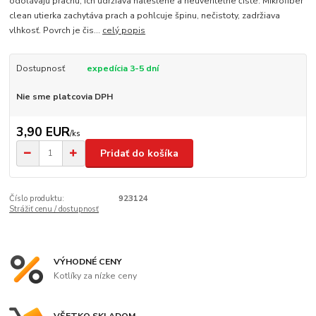
odolávajú prachu, ich udržiava naleštené a neuveriteľne čisté. Mikrofiber
clean utierka zachytáva prach a pohlcuje špinu, nečistoty, zadržiava
vlhkosť. Povrch je čis...
celý popis
Dostupnosť
expedícia 3-5 dní
Nie sme platcovia DPH
3,90 EUR
/
ks
Pridať do košíka
Číslo produktu:
923124
Strážiť cenu / dostupnosť
VÝHODNÉ CENY
Kotlíky za nízke ceny
VŠETKO SKLADOM