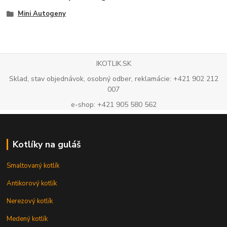
Mini Autogeny
IKOTLIK.SK
Sklad, stav objednávok, osobný odber, reklamácie: +421 902 212
007
e-shop: +421 905 580 562
Kotlíky na guláš
Smaltovaný kotlík
Antikorový kotlík
Nerezový kotlík
Medený kotlík