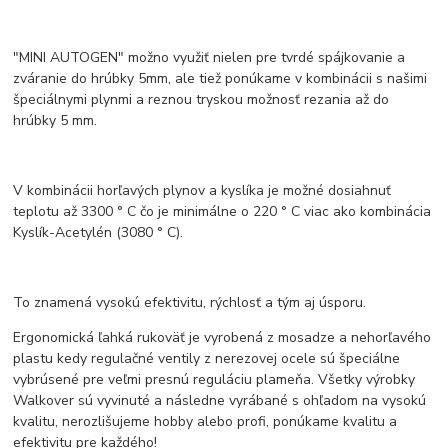
"MINI AUTOGEN" možno využiť nielen pre tvrdé spájkovanie a
zváranie do hrúbky 5mm, ale tiež ponúkame v kombinácii s našimi
špeciálnymi plynmi a reznou tryskou možnosť rezania až do
hrúbky 5 mm.
V kombinácii horľavých plynov a kyslíka je možné dosiahnuť
teplotu až 3300 ° C čo je minimálne o 220 ° C viac ako kombinácia
Kyslík-Acetylén (3080 ° C).
To znamená vysokú efektivitu, rýchlosť a tým aj úsporu.
Ergonomická ľahká rukoväť je vyrobená z mosadze a nehorľavého
plastu kedy regulačné ventily z nerezovej ocele sú špeciálne
vybrúsené pre veľmi presnú reguláciu plameňa. Všetky výrobky
Walkover sú vyvinuté a následne vyrábané s ohľadom na vysokú
kvalitu, nerozlišujeme hobby alebo profi, ponúkame kvalitu a
efektivitu pre každého!