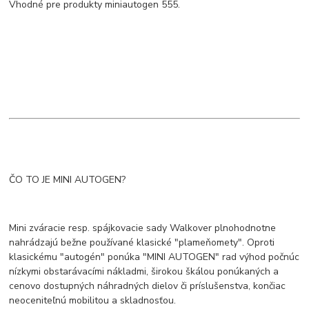
Vhodné pre produkty miniautogen 555.
ČO TO JE MINI AUTOGEN?
Mini zváracie resp. spájkovacie sady Walkover plnohodnotne
nahrádzajú bežne používané klasické "plameňomety". Oproti
klasickému "autogén" ponúka "MINI AUTOGEN" rad výhod počnúc
nízkymi obstarávacími nákladmi, širokou škálou ponúkaných a
cenovo dostupných náhradných dielov či príslušenstva, končiac
neoceniteľnú mobilitou a skladnosťou.