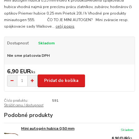
Mini autogén hubica 0,25 mmVideo k produktuMedená spájkovacia
hubica vhodná najmä pre precíznu prácu zlatníkov, zubárov, hodinárov či
optikov Priemer hubice 0,25 mm Prietok 20l / h Vhodné pre produkty
miniautogen 555. ČO TO JE MINI AUTOGEN? Mini zváracie resp.
spájkovacie sady Walkove...
celý popis
Dostupnosť
Skladom
Nie sme platcovia DPH
6,90 EUR
/
ks
Pridať do košíka
Číslo produktu:
591
Strážiť cenu / dostupnosť
Podobné produkty
Mini autogén hubica 0,50 mm
Skladom
6,90 EUR
/
ks