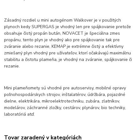
Zásadný rozdiel u mini autogénom Walkover je v použitých
plynoch kedy SUPERGAS je vhodný len pre spájkovanie pretože
obsahuje čistý propán bután, NOVACET je špeciálna zmes
propánu, tento plyn je vhodný ako pre spájkovanie tak pre
zváranie alebo rezanie, KEMAP je extrémne čistý a efektívny
zmiešaný plyn vhodný pre užívateľov, ktorí očakávajú maximálnu
stabilitu a čistotu plameňa, je vhodný na zváranie, spájkovanie či
rezanie.
Mini plameňomety sú vhodné pre autoservisy, mobilné opravy
poľnohospodárskych strojov, inštalatérov, údržbára, pojazdné
dielne, elektrikára, mikroelektrotechniku, zubára, zlatníkov,
modelárov, záchranné zložky, cestárov, plynárov, bio techniky,
laboratóriá atď.
Tovar zaradený v kategóriách