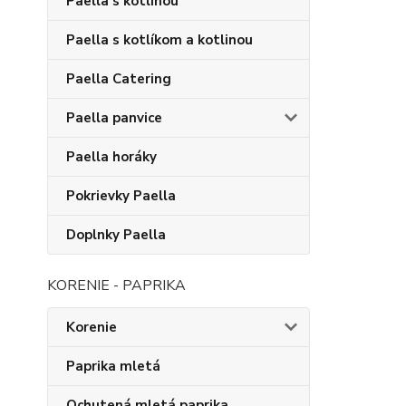
Paella s kotlinou
Paella s kotlíkom a kotlinou
Paella Catering
Paella panvice
Paella horáky
Pokrievky Paella
Doplnky Paella
KORENIE - PAPRIKA
Korenie
Paprika mletá
Ochutená mletá paprika