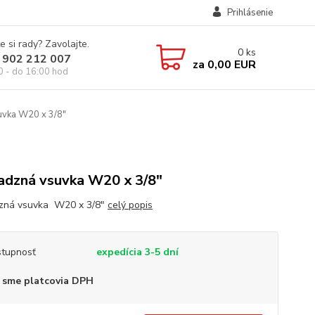
Prihlásenie
e si rady? Zavolajte.
0
ks
 902 212 007
za
0,00 EUR
0 - do 16:00 hod
vka W20 x 3/8"
dzná vsuvka W20 x 3/8"
zná vsuvka W20 x 3/8"
celý popis
tupnosť
expedícia 3-5 dní
 sme platcovia DPH