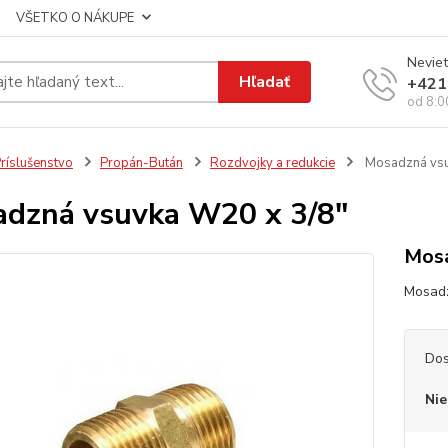
VŠETKO O NÁKUPE
Neviet
Hľadať
+421
od 8:0
ríslušenstvo
Propán-Bután
Rozdvojky a redukcie
Mosadzná vsu
dzná vsuvka W20 x 3/8"
Mosa
Mosad
Dos
Nie