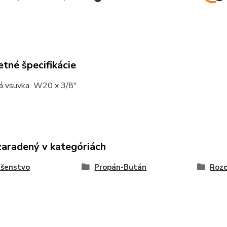
tné špecifikácie
á vsuvka W20 x 3/8"
zaradený v kategóriách
ušenstvo
Propán-Bután
Rozd