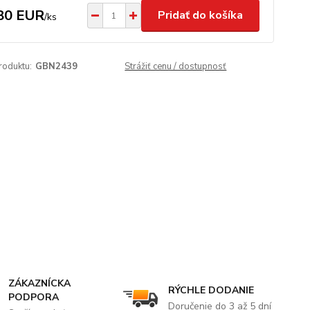
80 EUR
Pridať do košíka
/
ks
roduktu:
GBN2439
Strážiť cenu / dostupnosť
ZÁKAZNÍCKA
RÝCHLE DODANIE
PODPORA
Doručenie do 3 až 5 dní