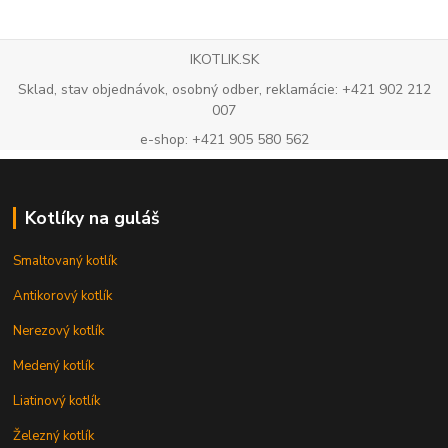
IKOTLIK.SK
Sklad, stav objednávok, osobný odber, reklamácie: +421 902 212
007
e-shop: +421 905 580 562
Kotlíky na guláš
Smaltovaný kotlík
Antikorový kotlík
Nerezový kotlík
Medený kotlík
Liatinový kotlík
Železný kotlík