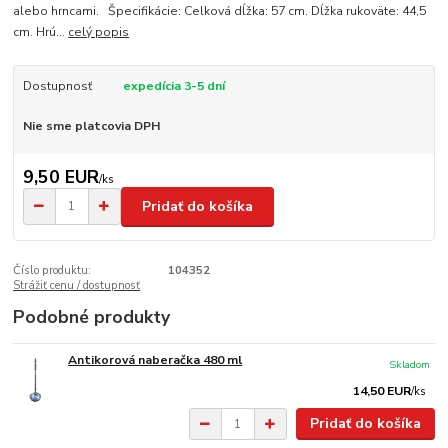
alebo hrncami. Špecifikácie: Celková dĺžka: 57 cm. Dĺžka rukoväte: 44,5
cm. Hrú...
celý popis
Dostupnosť
expedícia 3-5 dní
Nie sme platcovia DPH
9,50 EUR
/
ks
Pridať do košíka
Číslo produktu:
104352
Strážiť cenu / dostupnosť
Podobné produkty
Antikorová naberačka 480 ml
Skladom
14,50 EUR
/
ks
Pridať do košíka