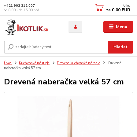
0
ks
+421 902 212 007
za
0,00 EUR
od 8:00 - do 16:00 hod
Menu
Hľadať
Úvod
Kuchynské nástroje
Drevené kuchynské náradie
Drevená
naberačka veľká 57 cm
Drevená naberačka veľká 57 cm