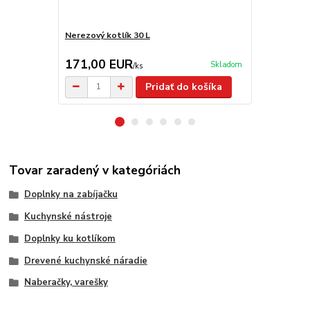
Nerezový kotlík 30 L
Kotlík na ry
171,00 EUR
28,00 E
Skladom
/
ks
Pridať do košíka
Tovar zaradený v kategóriách
Doplnky na zabíjačku
Kuchynské nástroje
Doplnky ku kotlíkom
Drevené kuchynské náradie
Naberačky, varešky