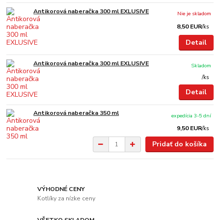
Antikorová naberačka 300 ml EXLUSIVE
Nie je skladom
8,50 EUR
/
ks
Detail
Antikorová naberačka 300 ml EXLUSIVE
Skladom
/
ks
Detail
Antikorová naberačka 350 ml
expedícia 3-5 dní
9,50 EUR
/
ks
Pridať do košíka
VÝHODNÉ CENY
Kotlíky za nízke ceny
VŠETKO SKLADOM