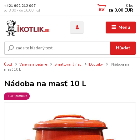
0
ks
+421 902 212 007
za
0,00 EUR
od 8:00 - do 16:00 hod
Menu
Hľadať
Úvod
Varenie a pečenie
Smaltovaný riad
Doplnky
Nádoba na
masť 10 L
Nádoba na masť 10 L
TOP produkt