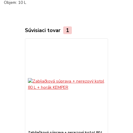
Objem: 10 L
Súvisiaci tovar
1
Zabíjačková súprava + nerezový kotol 80 L