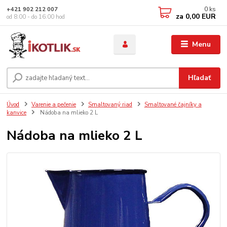
0
ks
+421 902 212 007
za
0,00 EUR
od 8:00 - do 16:00 hod
Menu
Hľadať
Úvod
Varenie a pečenie
Smaltovaný riad
Smaltované čajníky a
kanvice
Nádoba na mlieko 2 L
Nádoba na mlieko 2 L