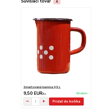
Súvisiaci tovar
1
Smaltovaná kanvica 0,5 L
9,50 EUR
Skladom
/
ks
Pridať do košíka