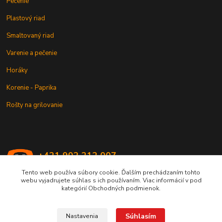
Pečenie
Plastový riad
Smaltovaný riad
Varenie a pečenie
Horáky
Korenie - Paprika
Rošty na grilovanie
+421 902 212 007
od 8:00 - do 16:00 hod
Tento web používa súbory cookie. Ďalším prechádzaním tohto
webu vyjadrujete súhlas s ich používaním. Viac informácií v pod
info@kotlik.sk
kategórií Obchodných podmienok.
Súhlasím
Nastavenia