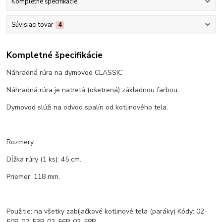
Kompletné špecifikácie
Súvisiaci tovar
4
Kompletné špecifikácie
Náhradná rúra na dymovod CLASSIC
Náhradná rúra je natretá (ošetrená) základnou farbou.
Dymovod slúži na odvod spalín od kotlinového tela.
Rozmery:
Dĺžka rúry (1 ks): 45 cm.
Priemer: 118 mm.
Použitie: na všetky zabíjačkové kotlinové tela (paráky) Kódy: 02-
50P, 02-53P, 02-56P, 02-58P.