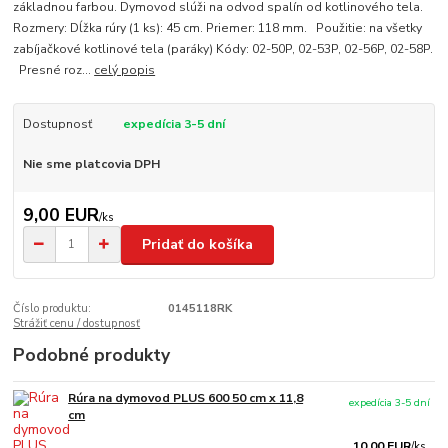
základnou farbou. Dymovod slúži na odvod spalín od kotlinového tela.
Rozmery: Dĺžka rúry (1 ks): 45 cm. Priemer: 118 mm. Použitie: na všetky
zabíjačkové kotlinové tela (paráky) Kódy: 02-50P, 02-53P, 02-56P, 02-58P.
Presné roz...
celý popis
Dostupnosť
expedícia 3-5 dní
Nie sme platcovia DPH
9,00 EUR
/
ks
Pridať do košíka
Číslo produktu:
0145118RK
Strážiť cenu / dostupnosť
Podobné produkty
Rúra na dymovod PLUS 600 50 cm x 11,8
expedícia 3-5 dní
cm
10,00 EUR
/
ks