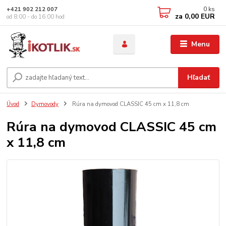
0
ks
+421 902 212 007
za
0,00 EUR
od 8:00 - do 16:00 hod
Menu
Hľadať
Úvod
Dymovody
Rúra na dymovod CLASSIC 45 cm x 11,8 cm
Rúra na dymovod CLASSIC 45 cm
x 11,8 cm