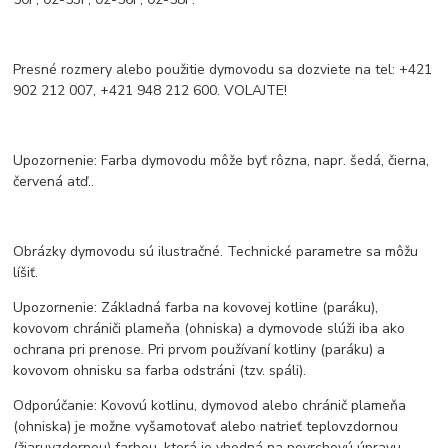
Presné rozmery alebo použitie dymovodu sa dozviete na tel: +421
902 212 007, +421 948 212 600. VOLAJTE!
Upozornenie: Farba dymovodu môže byť rôzna, napr. šedá, čierna,
červená atď..
Obrázky dymovodu sú ilustračné. Technické parametre sa môžu
líšiť.
Upozornenie: Základná farba na kovovej kotline (paráku),
kovovom chrániči plameňa (ohniska) a dymovode slúži iba ako
ochrana pri prenose. Pri prvom používaní kotliny (paráku) a
kovovom ohnisku sa farba odstráni (tzv. spáli).
Odporúčanie: Kovovú kotlinu, dymovod alebo chránič plameňa
(ohniska) je možne vyšamotovať alebo natrieť teplovzdornou
(žiaruvzdornou) farbou, ktorá je vhodná na povrchovú úpravu