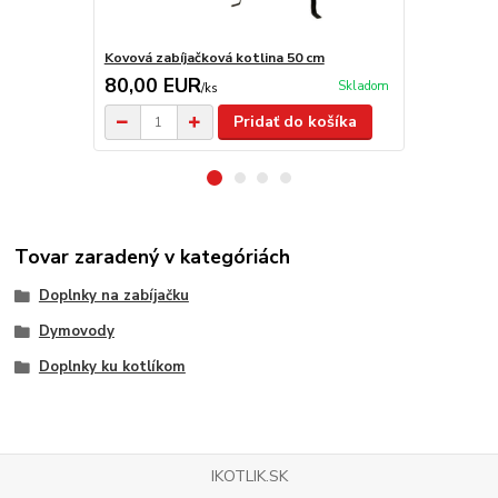
Kovová zabíjačková kotlina 50 cm
Kovová zabíj
80,00 EUR
94,00 E
Skladom
/
ks
Pridať do košíka
Tovar zaradený v kategóriách
Doplnky na zabíjačku
Dymovody
Doplnky ku kotlíkom
IKOTLIK.SK