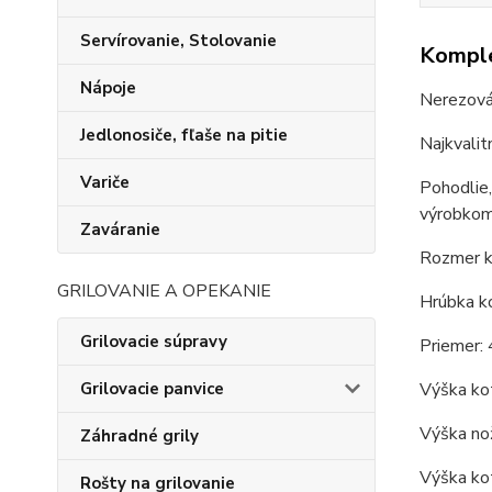
Servírovanie, Stolovanie
Komple
Nápoje
Nerezov
Jedlonosiče, fľaše na pitie
Najkvalit
Variče
Pohodlie,
výrobkom
Zaváranie
Rozmer ko
GRILOVANIE A OPEKANIE
Hrúbka ko
Grilovacie súpravy
Priemer: 
Grilovacie panvice
Výška kot
Výška nož
Záhradné grily
Výška kot
Rošty na grilovanie