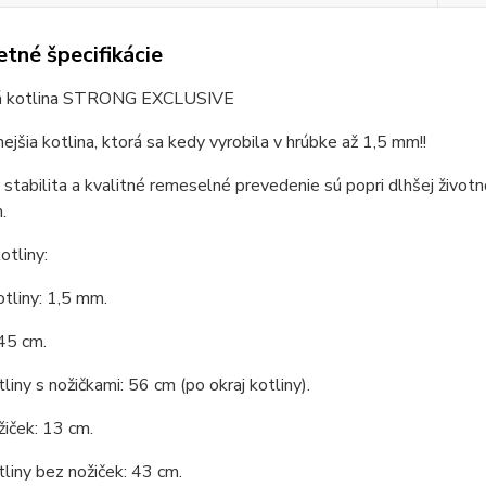
tné špecifikácie
á kotlina STRONG EXCLUSIVE
nejšia kotlina, ktorá sa kedy vyrobila v hrúbke až 1,5 mm!!
 stabilita a kvalitné remeselné prevedenie sú popri dlhšej životn
.
tliny:
tliny: 1,5 mm.
45 cm.
liny s nožičkami: 56 cm (po okraj kotliny).
iček: 13 cm.
liny bez nožiček: 43 cm.