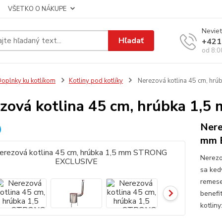
VŠETKO O NÁKUPE
Neviet
Hľadať
+421
od 8:0
oplnky ku kotlíkom
Kotliny pod kotlíky
Nerezová kotlina 45 cm, h
zová kotlina 45 cm, hrúbka 1
Nere
mm 
Nerezo
sa kedy
remesel
benefi
kotliny