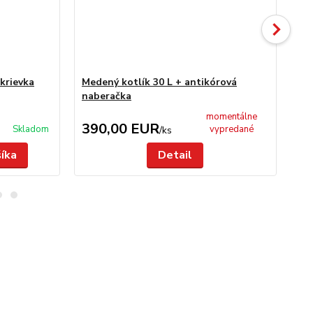
krievka
Medený kotlík 30 L + antikórová
Me
naberačka
po
momentálne
390,00 EUR
3
Skladom
vypredané
/
ks
šíka
Detail