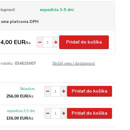
tupnosť
expedícia 3-5 dní
 sme platcovia DPH
4,00 EUR
Pridať do košíka
/
ks
roduktu:
034515007
Strážiť cenu / dostupnosť
Skladom
Pridať do košíka
256,00 EUR
/
ks
expedícia 3-5 dní
Pridať do košíka
136,00 EUR
/
ks