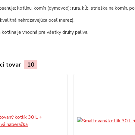
bsahuje: kotlinu, komín (dymovod): rúra, kĺb, strieška na komín, po
 kvalitná nehrdzavejúca oceľ (nerez).
kotlina je vhodná pre všetky druhy paliva.
ci tovar
10