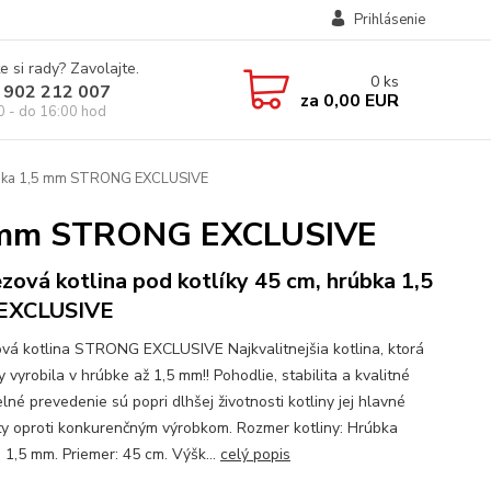
Prihlásenie
e si rady? Zavolajte.
0
ks
 902 212 007
za
0,00 EUR
0 - do 16:00 hod
rúbka 1,5 mm STRONG EXCLUSIVE
,5 mm STRONG EXCLUSIVE
zová kotlina pod kotlíky 45 cm, hrúbka 1,5
EXCLUSIVE
vá kotlina STRONG EXCLUSIVE Najkvalitnejšia kotlina, ktorá
 vyrobila v hrúbke až 1,5 mm!! Pohodlie, stabilita a kvalitné
né prevedenie sú popri dlhšej životnosti kotliny jej hlavné
ty oproti konkurenčným výrobkom. Rozmer kotliny: Hrúbka
: 1,5 mm. Priemer: 45 cm. Výšk...
celý popis