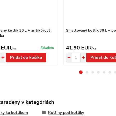
aný kotlík 30 L + antikórová
Smaltovaný kotlík 30 L + po
čka
 EUR
41,90 EUR
Skladom
/
ks
/
ks
Pridať do košíka
Pridať do ko
zaradený v kategóriách
ky ku kotlíkom
Kotliny pod kotlíky