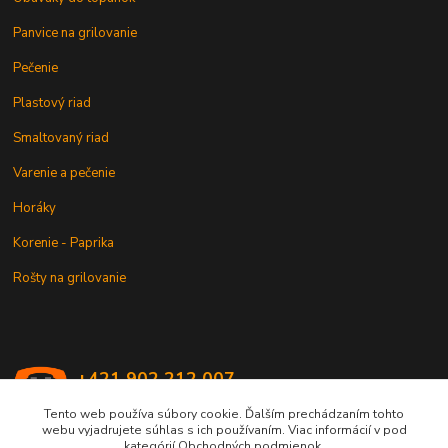
Panvice na grilovanie
Pečenie
Plastový riad
Smaltovaný riad
Varenie a pečenie
Horáky
Korenie - Paprika
Rošty na grilovanie
+421 902 212 007
od 8:00 - do 16:00 hod
Tento web používa súbory cookie. Ďalším prechádzaním tohto
webu vyjadrujete súhlas s ich používaním. Viac informácií v pod
info@kotlik.sk
kategórií Obchodných podmienok.