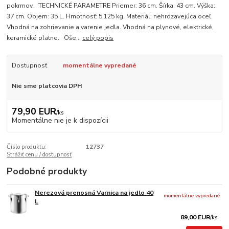
pokrmov. TECHNICKÉ PARAMETRE Priemer: 36 cm. Šírka: 43 cm. Výška:
37 cm. Objem: 35 L. Hmotnosť: 5,125 kg. Materiál: nehrdzavejúca oceľ.
Vhodná na zohrievanie a varenie jedla. Vhodná na plynové, elektrické,
keramické platne. Oše...
celý popis
Dostupnosť
momentálne vypredané
Nie sme platcovia DPH
79,90 EUR
/
ks
Momentálne nie je k dispozícii
Číslo produktu:
12737
Strážiť cenu / dostupnosť
Podobné produkty
Nerezová prenosná Varnica na jedlo 40
momentálne vypredané
L
89,00 EUR
/
ks