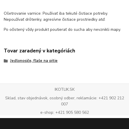
Ošetrovanie varnice: Používať iba tekuté čistiace potreby.
Nepoužívať drôtenky, agresívne čistiace prostriedky atď.
Po očistený vždy produkt poutierať do sucha aby nevznikli mapy.
Tovar zaradený v kategóriách
Jedlonosiče, fľaše na pitie
IKOTLIK.SK
Sklad, stav objednávok, osobný odber, reklamácie: +421 902 212
007
e-shop: +421 905 580 562