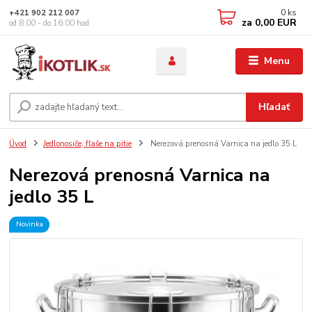
0
ks
+421 902 212 007
za
0,00 EUR
od 8:00 - do 16:00 hod
Menu
Hľadať
Úvod
Jedlonosiče, fľaše na pitie
Nerezová prenosná Varnica na jedlo 35 L
Nerezová prenosná Varnica na
jedlo 35 L
Novinka