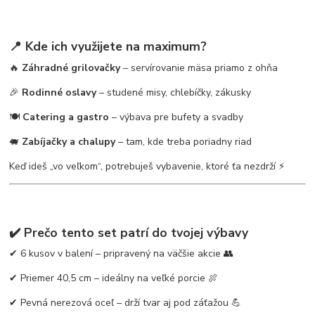
📍 Kde ich využijete na maximum?
🔥
Záhradné grilovačky
– servírovanie mäsa priamo z ohňa
🎉
Rodinné oslavy
– studené misy, chlebíčky, zákusky
🍽️
Catering a gastro
– výbava pre bufety a svadby
🐖
Zabíjačky a chalupy
– tam, kde treba poriadny riad
Keď ideš „vo veľkom“, potrebuješ vybavenie, ktoré ťa nezdrží ⚡
✔️ Prečo tento set patrí do tvojej výbavy
✔ 6 kusov v balení – pripravený na väčšie akcie 👥
✔ Priemer 40,5 cm – ideálny na veľké porcie 🍖
✔ Pevná nerezová oceľ – drží tvar aj pod záťažou 💪