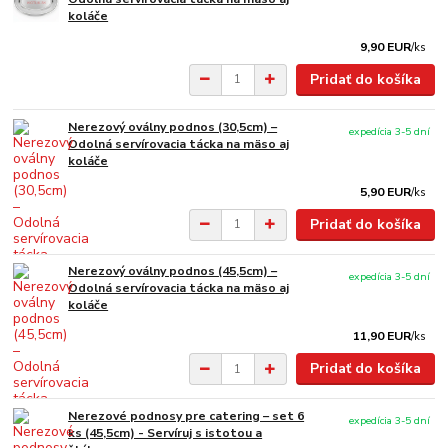
koláče
9,90 EUR
/
ks
Pridať do košíka
Nerezový oválny podnos (30,5cm) –
expedícia 3-5 dní
Odolná servírovacia tácka na mäso aj
koláče
5,90 EUR
/
ks
Pridať do košíka
Nerezový oválny podnos (45,5cm) –
expedícia 3-5 dní
Odolná servírovacia tácka na mäso aj
koláče
11,90 EUR
/
ks
Pridať do košíka
Nerezové podnosy pre catering – set 6
expedícia 3-5 dní
ks (45,5cm) - Servíruj s istotou a