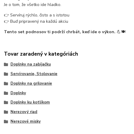
Je o tom, že všetko ide hladko.
👉 Servíruj rýchlo, čisto a s istotou
👉 Buď pripravený na každú akciu
Tento set podnosov ti podrží chrbát, keď ide o výkon.
💪🍽️
Tovar zaradený v kategóriách
Doplnky na zabíjačku
Servírovanie, Stolovanie
Doplnky na grilovanie
Doplnky
Doplnky ku kotlíkom
Nerezový riad
Nerezové misky