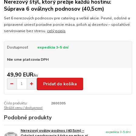
Nerezový štýl, ktorý prežije každú hostinu:
Súprava 6 oválnych podnosov (40,5cm)
Set 6 nerezových podnosov pre catering a veľké akcie. Pevné, odolné a
pripravené uniesť poriadne porcie mäsa, príloh aj dezertov – spoľahlivé
servírovanie bez stresu.
celý popis
Dostupnosť
expedícia 3-5 dní
Nie sme platcovia DPH
49,90 EUR
/
ks
Pridať do košíka
Číslo produktu:
2600305
Strážiť cenu / dostupnosť
Podobné produkty
Nerezový oválny podnos (40,5cm) –
expedícia 3-5 dní
Odolná servírovacia tácka na mäso aj