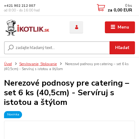
0
ks
+421 902 212 007
za
0,00 EUR
od 8:00 - do 16:00 hod
Menu
Hľadať
Úvod
Servírovanie, Stolovanie
Nerezové podnosy pre catering – set 6 ks
(40,5cm) - Servíruj s istotou a štýlom
Nerezové podnosy pre catering –
set 6 ks (40,5cm) - Servíruj s
istotou a štýlom
Novinka