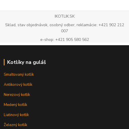
IKOTLIK.SK
Sklad, stav objednávok, osobný odber, reklamácie: +421 902 212
007
e-shop: +421 905 580 562
Kotlíky na guláš
Smaltovaný kotlík
Antikorový kotlík
Nerezový kotlík
Medený kotlík
Liatinový kotlík
Železný kotlík