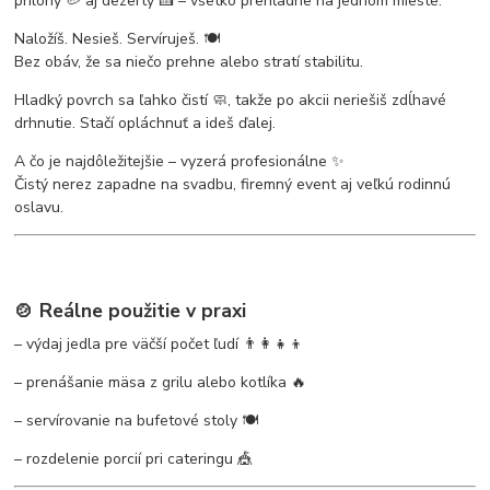
prílohy 🥔 aj dezerty 🍰 – všetko prehľadne na jednom mieste.
Naložíš. Nesieš. Servíruješ. 🍽️
Bez obáv, že sa niečo prehne alebo stratí stabilitu.
Hladký povrch sa ľahko čistí 🧼, takže po akcii neriešiš zdĺhavé
drhnutie. Stačí opláchnuť a ideš ďalej.
A čo je najdôležitejšie – vyzerá profesionálne ✨
Čistý nerez zapadne na svadbu, firemný event aj veľkú rodinnú
oslavu.
🍲 Reálne použitie v praxi
– výdaj jedla pre väčší počet ľudí 👨‍👩‍👧‍👦
– prenášanie mäsa z grilu alebo kotlíka 🔥
– servírovanie na bufetové stoly 🍽️
– rozdelenie porcií pri cateringu 🎪