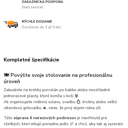
ZÁKAZNÍCKA PODPORA
Stačí zavolať
RÝCHLE DODANIE
Doručenie do 3 až 5 dní
Kompletné špecifikácie
🍽️ Povýšte svoje stolovanie na profesionálnu
úroveň
Zabudnite na krehký porcelán po babke alebo nevzhľadné
jednorazové plasty, ktoré končia v koši 🗑️
Ak organizujete rodinnú oslavu, svadbu 💍, krstiny alebo veľkú
víkendovú grilovačku 🔥, viete, že prvý dojem robia oči.
Táto
súprava 6 nerezových podnosov
je navrhnutá pre
všetkých, ktorí milujú poriadne jedlo 🍖 a chcú, aby tak aj vyzeralo.