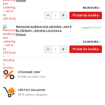
štýlom
66,00 EUR
/
ks
Pridať do košíka
Nerezové podnosy pre catering – set 6
expedícia 3-5 dní
ks (30,5cm) - Servíruj s istotou a
štýlom
33,00 EUR
/
ks
Pridať do košíka
VÝHODNÉ CENY
Kotlíky za nízke ceny
VŠETKO SKLADOM
99 % držíme skladom