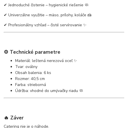
✔ Jednoduché čistenie – hygienické riešenie 🧼
✔ Univerzálne využitie – mäso, prílohy, koláče 🍰
✔ Profesionálny vzhľad – čisté servírovanie ✨
⚙️ Technické parametre
Materiál: leštená nerezová oceľ ✨
Tvar: oválny
Obsah balenia: 6 ks
Rozmer: 40,5 cm
Farba: strieborná
Údržba: vhodné do umývačky riadu 🧼
🔥 Záver
Catering nie je o náhode.