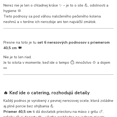
Nerez nie je len o chladnej kráse ✨ – je to o sile 💪, odolnosti a
hygiene 🧼
Tieto podnosy sa pod váhou naloženého pečeného kolena
neohnú a v teréne ich nerozbije ani ten najväčší zmätok.
Presne na toto je tu
set 6 nerezových podnosov s priemerom
40,5 cm
🍽️
Nie je to len riad.
Je to istota v momente, keď ide o tempo ⏱️, množstvo 🍲 a dojem
👀
🔥 Keď ide o catering, rozhodujú detaily
Každý podnos je vyrobený z pevnej nerezovej ocele, ktorá zvládne
aj plné porcie bez ohýbania 💪
Priemer 40,5 cm
ti dá dostatok priestoru na mäso z grilu 🍗,