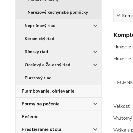
Nerezové kuchynské pomôcky
Kompl
Nepriľnavý riad
Komple
Keramický riad
Hrniec je
Rímsky riad
Hrniec je
Oceľový a Železný riad
Plastový riad
TECHNI
Flambovanie, ohrievanie
Formy na pečenie
Veľkosť:
Pečenie
Vnútorný 
Prestieranie stola
Výška s p