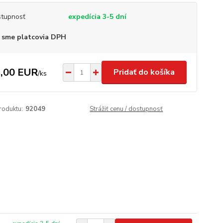
tupnosť
expedícia 3-5 dní
 sme platcovia DPH
,00 EUR
Pridať do košíka
/
ks
roduktu:
92049
Strážiť cenu / dostupnosť