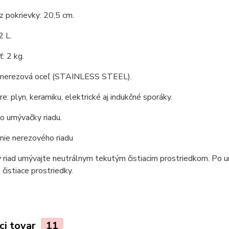
 pokrievky: 20,5 cm.
2 L.
: 2 kg.
: nerezová oceľ (STAINLESS STEEL).
e: plyn, keramiku, elektrické aj indukčné sporáky.
o umývačky riadu.
nie nerezového riadu
riad umývajte neutrálnym tekutým čistiacim prostriedkom. Po um
 čistiace prostriedky.
ci tovar
11