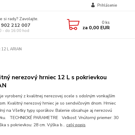
Prihlásenie
e si rady? Zavolajte.
0
ks
 902 212 007
za
0,00 EUR
0 - do 16:00 hod
c 12 L ARIAN
itný nerezový hrniec 12 L s pokrievkou
AN
 je vyrobený z kvalitnej nerezovej ocele s odolným vonkajším
om. Kvalitný nerezový hrniec je so sendvičovým dnom. Hrniec
dný na Všetky typy sporákov. Balenie obsahuje aj nerezovú
vku. TECHNICKÉ PARAMETRE Veľkosť: Vnútorný priemer: 30
ška s pokrievkou: 28 cm. Výška b...
celý popis