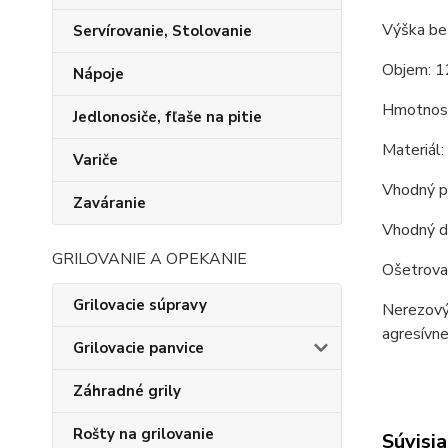
Výška bez
Servírovanie, Stolovanie
Objem: 1
Nápoje
Hmotnosť
Jedlonosiče, fľaše na pitie
Materiál
Variče
Vhodný pr
Zaváranie
Vhodný d
GRILOVANIE A OPEKANIE
Ošetrova
Grilovacie súpravy
Nerezový 
agresívne
Grilovacie panvice
Záhradné grily
Rošty na grilovanie
Súvisia