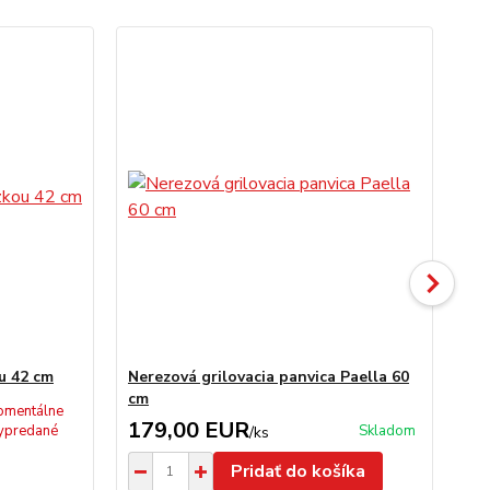
u 42 cm
Nerezová grilovacia panvica Paella 60
Ne
cm
mentálne
179,00 EUR
1
ypredané
Skladom
/
ks
Pridať do košíka