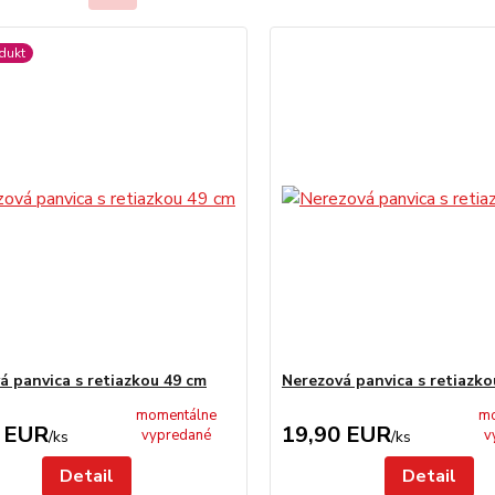
dukt
á panvica s retiazkou 49 cm
Nerezová panvica s retiazko
momentálne
mo
 EUR
19,90 EUR
vypredané
v
/
ks
/
ks
Detail
Detail