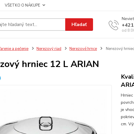
VŠETKO O NÁKUPE
Neviet
Hľadať
+421
od 8:0
arenie a pečenie
Nerezový riad
Nerezové hrnce
Nerezový hrnie
zový hrniec 12 L ARIAN
Kval
ARI
Hrniec
povrch
je vho
pokrie
cm. Vý