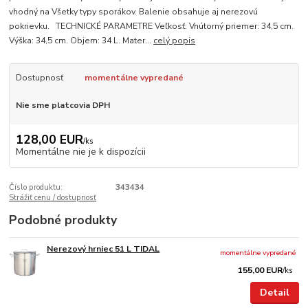
vhodný na Všetky typy sporákov. Balenie obsahuje aj nerezovú
pokrievku. TECHNICKÉ PARAMETRE Veľkosť: Vnútorný priemer: 34,5 cm.
Výška: 34,5 cm. Objem: 34 L. Mater...
celý popis
Dostupnosť
momentálne vypredané
Nie sme platcovia DPH
128,00 EUR
/
ks
Momentálne nie je k dispozícii
Číslo produktu:
343434
Strážiť cenu / dostupnosť
Podobné produkty
Nerezový hrniec 51 L TIDAL
momentálne vypredané
155,00 EUR
/
ks
Detail