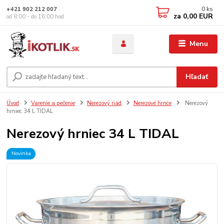
0
ks
+421 902 212 007
za
0,00 EUR
od 8:00 - do 16:00 hod
Menu
Hľadať
Úvod
Varenie a pečenie
Nerezový riad
Nerezové hrnce
Nerezový
hrniec 34 L TIDAL
Nerezový hrniec 34 L TIDAL
Novinka