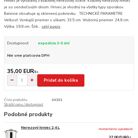
Hrniec je vyrobený z kvalitnej nerezovej ocele. Kvalitný nerezový hrniec
je so sendvičovým dnom. Hrniec je vhodný na všetky typy sporákov.
Balenie obsahuje aj sklenenú pokrievku. TECHNICKÉ PARAMETRE
Veľkosť: Vonkajší priemer s uškami: 33,5 cm. Vnútorný priemer: 24,8 cm.
Výška: 19,8 cm. Šírk...
celý popis
Dostupnosť
expedícia 3-5 dní
Nie sme platcovia DPH
35,00 EUR
/
ks
Pridať do košíka
Číslo produktu:
04301
Strážiť cenu / dostupnosť
Podobné produkty
Nerezový hrniec 2,4 L
momentálne vypredané
27,00 EUR
/
ks