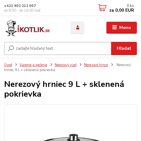
0
ks
+421 902 212 007
za
0,00 EUR
od 8:00 - do 16:00 hod
Menu
Hľadať
Úvod
Varenie a pečenie
Nerezový riad
Nerezové hrnce
Nerezový
hrniec 9 L + sklenená pokrievka
Nerezový hrniec 9 L + sklenená
pokrievka