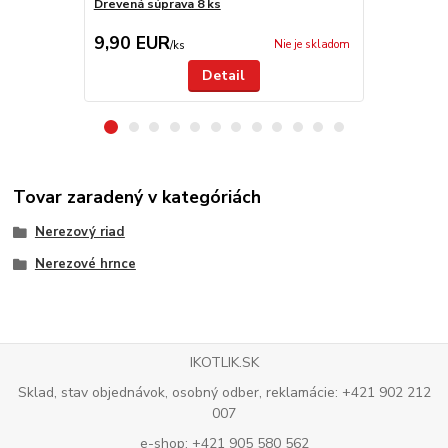
Drevená súprava 8 ks
Antikorová 
9,90 EUR
9,50 EU
Nie je skladom
/
ks
Detail
Tovar zaradený v kategóriách
Nerezový riad
Nerezové hrnce
IKOTLIK.SK
Sklad, stav objednávok, osobný odber, reklamácie: +421 902 212
007
e-shop: +421 905 580 562