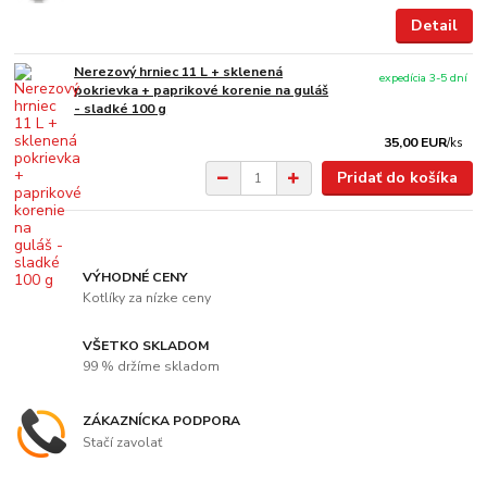
Detail
Nerezový hrniec 11 L + sklenená
expedícia 3-5 dní
pokrievka + paprikové korenie na guláš
- sladké 100 g
35,00 EUR
/
ks
Pridať do košíka
VÝHODNÉ CENY
Kotlíky za nízke ceny
VŠETKO SKLADOM
99 % držíme skladom
ZÁKAZNÍCKA PODPORA
Stačí zavolať