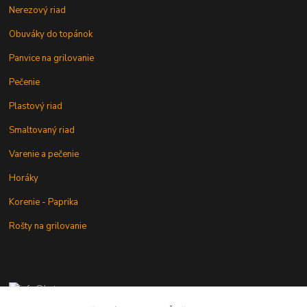
Nerezový riad
Obuváky do topánok
Panvice na grilovanie
Pečenie
Plastový riad
Smaltovaný riad
Varenie a pečenie
Horáky
Korenie - Paprika
Rošty na grilovanie
+421 902 212 007
od 8:00 - do 16:00 hod