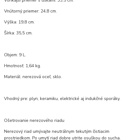
Vonkajší priemer s uškami: 33,5 cm.
Vnútorný priemer: 24,8 cm.
Výška: 19,8 cm.
Šírka: 35,5 cm.
Objem: 9 L.
Hmotnosť: 1,64 kg.
Materiál: nerezová oceľ, sklo.
Vhodný pre: plyn, keramiku, elektrické aj indukčné sporáky.
Ošetrovanie nerezového riadu
Nerezový riad umývajte neutrálnym tekutým čistiacim
prostriedkom. Po umytí riad dobre utrite osuškou do sucha.