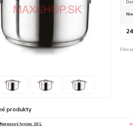
Dos
Nie
24
Číslo p
é produkty
Nerezový hrniec 10 L
m