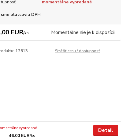
tupnosť
momentálne vypredané
 sme platcovia DPH
,00 EUR
Momentálne nie je k dispozícii
/
ks
roduktu:
12813
Strážiť cenu / dostupnosť
omentálne vypredané
Detail
46,00 EUR
/
ks