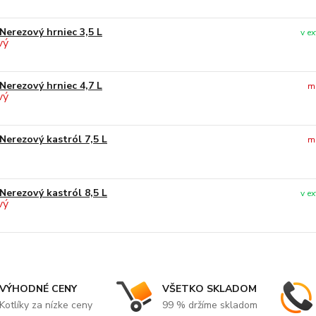
Nerezový hrniec 3,5 L
v e
Nerezový hrniec 4,7 L
m
Nerezový kastról 7,5 L
m
Nerezový kastról 8,5 L
v e
VÝHODNÉ CENY
VŠETKO SKLADOM
Kotlíky za nízke ceny
99 % držíme skladom