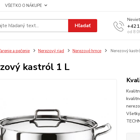
VŠETKO O NÁKUPE
Neviet
Hľadať
+421
od 8:0
arenie a pečenie
Nerezový riad
Nerezové hrnce
Nerezový kastró
zový kastról 1 L
Kval
Kvalit
kvalit
nerezo
Všetky
TECHNI