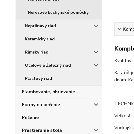
Nerezové kuchynské pomôcky
Nepriľnavý riad
Kompl
Keramický riad
Komple
Rímsky riad
Kvalitný 
Oceľový a Železný riad
Kastról j
Plastový riad
dnom. Kas
Flambovanie, ohrievanie
TECHNI
Formy na pečenie
Veľkosť:
Pečenie
Vonkajší 
Prestieranie stola