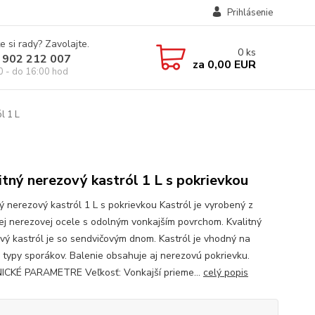
Prihlásenie
e si rady? Zavolajte.
0
ks
 902 212 007
za
0,00 EUR
0 - do 16:00 hod
l 1 L
itný nerezový kastról 1 L s pokrievkou
ný nerezový kastról 1 L s pokrievkou Kastról je vyrobený z
nej nerezovej ocele s odolným vonkajším povrchom. Kvalitný
vý kastról je so sendvičovým dnom. Kastról je vhodný na
 typy sporákov. Balenie obsahuje aj nerezovú pokrievku.
CKÉ PARAMETRE Veľkosť: Vonkajší prieme...
celý popis