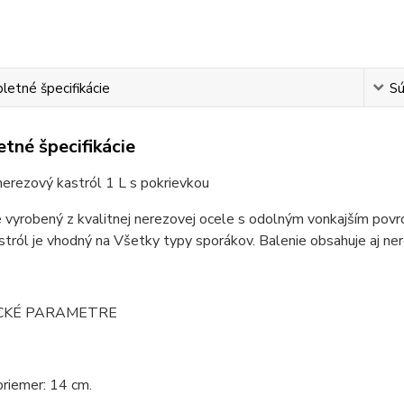
etné špecifikácie
Sú
tné špecifikácie
nerezový kastról 1 L s pokrievkou
e vyrobený z kvalitnej nerezovej ocele s odolným vonkajším pov
tról je vhodný na Všetky typy sporákov. Balenie obsahuje aj ne
CKÉ PARAMETRE
priemer: 14 cm.