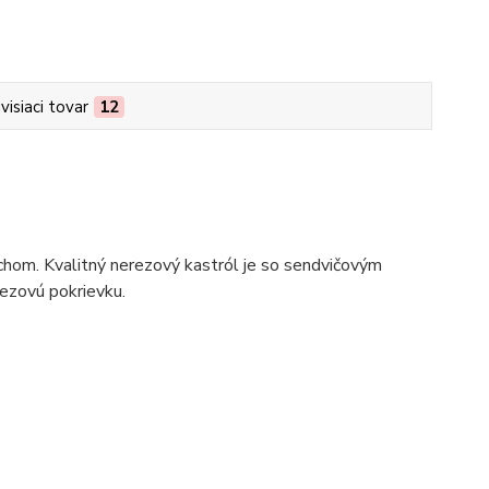
visiaci tovar
12
rchom. Kvalitný nerezový kastról je so sendvičovým
rezovú pokrievku.