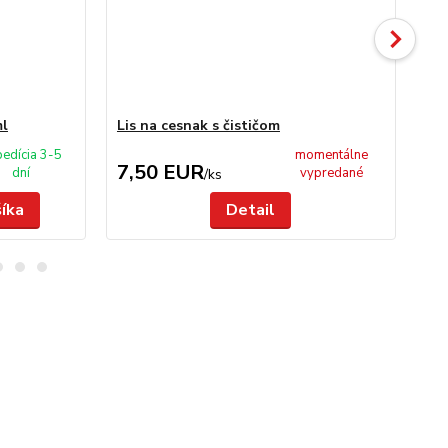
ml
Lis na cesnak s čističom
Sit
edícia 3-5
momentálne
7,50 EUR
4
dní
vypredané
/
ks
šíka
Detail