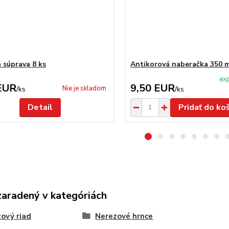
 súprava 8 ks
Antikorová naberačka 350 
exp
EUR
9,50 EUR
Nie je skladom
/
ks
/
ks
Detail
Pridať do ko
zaradený v kategóriách
ový riad
Nerezové hrnce