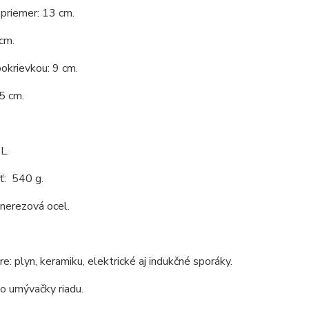
priemer: 13 cm.
cm.
okrievkou: 9 cm.
,5 cm.
L.
: 540 g.
 nerezová ocel.
e: plyn, keramiku, elektrické aj indukčné sporáky.
o umývačky riadu.