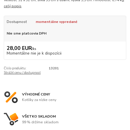
Veľkosť: 31 x 31 cm; šírka 35 cm s ušami; výška 5,5 cm. Hmotnosť: 0,74 kg.
celý popis
Dostupnosť
momentálne vypredané
Nie sme platcovia DPH
28,00 EUR
/
ks
Momentálne nie je k dispozícii
Číslo produktu:
13201
Strážiť cenu / dostupnosť
VÝHODNÉ CENY
Kotlíky za nízke ceny
VŠETKO SKLADOM
99 % držíme skladom