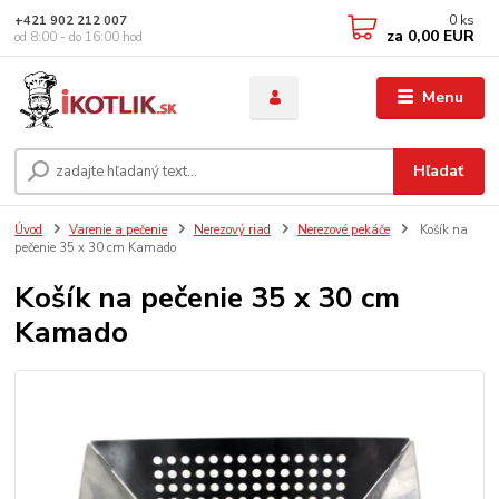
0
ks
+421 902 212 007
za
0,00 EUR
od 8:00 - do 16:00 hod
Menu
Hľadať
Úvod
Varenie a pečenie
Nerezový riad
Nerezové pekáče
Košík na
pečenie 35 x 30 cm Kamado
Košík na pečenie 35 x 30 cm
Kamado