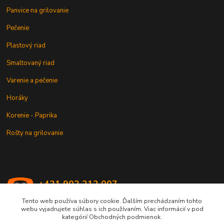
Panvice na grilovanie
Pečenie
Plastový riad
Smaltovaný riad
Varenie a pečenie
Horáky
Korenie - Paprika
Rošty na grilovanie
+421 902 212 007
od 8:00 - do 16:00 hod
Tento web používa súbory cookie. Ďalším prechádzaním tohto
webu vyjadrujete súhlas s ich používaním. Viac informácií v pod
info@kotlik.sk
kategórií Obchodných podmienok.