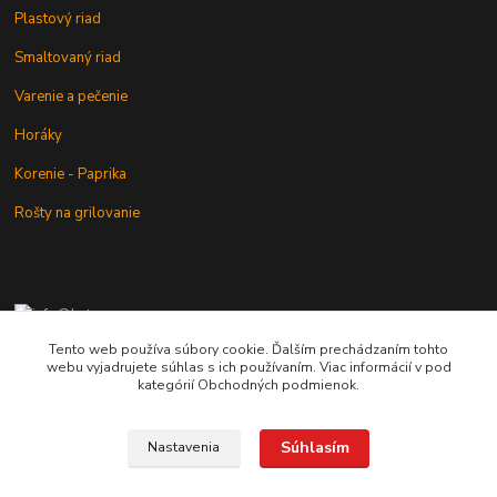
Plastový riad
Smaltovaný riad
Varenie a pečenie
Horáky
Korenie - Paprika
Rošty na grilovanie
+421 902 212 007
od 8:00 - do 16:00 hod
Tento web používa súbory cookie. Ďalším prechádzaním tohto
webu vyjadrujete súhlas s ich používaním. Viac informácií v pod
info@kotlik.sk
kategórií Obchodných podmienok.
Súhlasím
Nastavenia