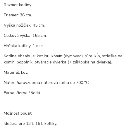
Rozmer kotliny:
Priemer: 36 cm.
Výška nožičiek: 45 cm.
Celková výška: 155 cm.
Hrúbka kotliny: 1 mm.
Kotlina obsahuje: kotlinu, komín (dymovod): rúra, kĺb, strieška na
komín, popolník, otváracie dvierka (+ záklopka na dvierka).
Materiál: kov.
Náter: žiaruvzdorná náterová farba do 700 °C.
Farba: čierna / šedá.
Možnosť použiť:
Ideálna pre 13 L-16 L kotlíky.