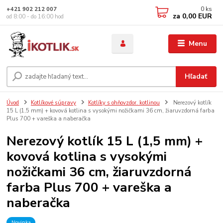
0
ks
+421 902 212 007
za
0,00 EUR
od 8:00 - do 16:00 hod
Menu
Hľadať
Úvod
Kotlíkové súpravy
Kotlíky s ohňovzdor. kotlinou
Nerezový kotlík
15 L (1,5 mm) + kovová kotlina s vysokými nožičkami 36 cm, žiaruvzdorná farba
Plus 700 + vareška a naberačka
Nerezový kotlík 15 L (1,5 mm) +
kovová kotlina s vysokými
nožičkami 36 cm, žiaruvzdorná
farba Plus 700 + vareška a
naberačka
Novinka