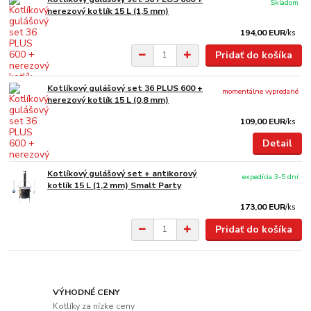
Skladom
nerezový kotlík 15 L (1,5 mm)
194,00 EUR
/
ks
Pridať do košíka
Kotlíkový gulášový set 36 PLUS 600 +
momentálne vypredané
nerezový kotlík 15 L (0,8 mm)
109,00 EUR
/
ks
Detail
Kotlíkový gulášový set + antikorový
expedícia 3-5 dní
kotlík 15 L (1,2 mm) Smalt Party
173,00 EUR
/
ks
Pridať do košíka
VÝHODNÉ CENY
Kotlíky za nízke ceny