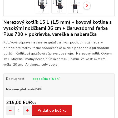
Nerezový kotlík 15 L (1,5 mm) + kovová kotlina s
vysokými nožičkami 36 cm + žiaruvzdorná farba
Plus 700 + pokrievka, vareška a naberačka
Kotlíková súprava na varenie gulášu a iných pochutín v záhrade, v
prírode pre rodiny, rôzne spoločenské akcie a posedenia pri dobrom
guláši. Kotlíková gulášová súprava obsahuje: Nerezový kotlík. Objem:
15 L. Materiál: matný nerez, hrúbka nerezu 1,5 mm. Veľkosť: 42,5 cm,
výška: 20 cm. Antikoro...
celý popis
Dostupnosť
expedícia 3-5 dní
Nie sme platcovia DPH
215,00 EUR
/
ks
Pridať do košíka