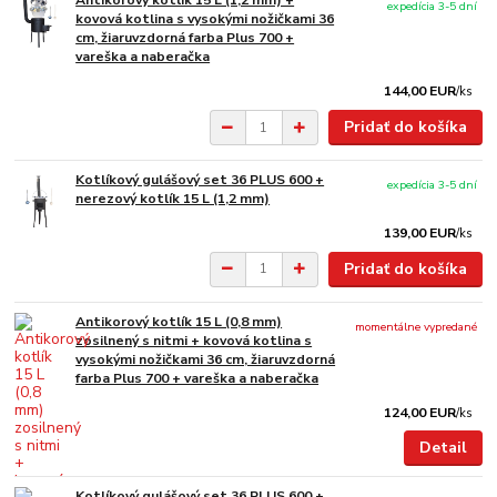
Antikorový kotlík 15 L (1,2 mm) +
expedícia 3-5 dní
kovová kotlina s vysokými nožičkami 36
cm, žiaruvzdorná farba Plus 700 +
vareška a naberačka
144,00 EUR
/
ks
Pridať do košíka
Kotlíkový gulášový set 36 PLUS 600 +
expedícia 3-5 dní
nerezový kotlík 15 L (1,2 mm)
139,00 EUR
/
ks
Pridať do košíka
Antikorový kotlík 15 L (0,8 mm)
momentálne vypredané
zosilnený s nitmi + kovová kotlina s
vysokými nožičkami 36 cm, žiaruvzdorná
farba Plus 700 + vareška a naberačka
124,00 EUR
/
ks
Detail
Kotlíkový gulášový set 36 PLUS 600 +