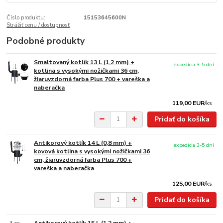
Číslo produktu:
15153645600N
Strážiť cenu / dostupnosť
Podobné produkty
Smaltovaný kotlík 13 L (1,2 mm) +
expedícia 3-5 dní
kotlina s vysokými nožičkami 36 cm,
žiaruvzdorná farba Plus 700 + vareška a
naberačka
119,00 EUR
/
ks
Pridať do košíka
Antikorový kotlík 14 L (0,8 mm) +
expedícia 3-5 dní
kovová kotlina s vysokými nožičkami 36
cm, žiaruvzdorná farba Plus 700 +
vareška a naberačka
125,00 EUR
/
ks
Pridať do košíka