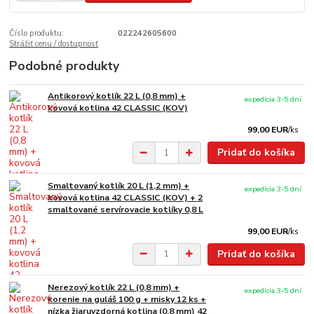
Číslo produktu:
022242605600
Strážiť cenu / dostupnosť
Podobné produkty
Antikorový kotlík 22 L (0,8 mm) +
expedícia 3-5 dní
kovová kotlina 42 CLASSIC (KOV)
99,00 EUR
/
ks
Pridať do košíka
Smaltovaný kotlík 20 L (1,2 mm) +
expedícia 3-5 dní
kovová kotlina 42 CLASSIC (KOV) + 2
smaltované servírovacie kotlíky 0,8 L
99,00 EUR
/
ks
Pridať do košíka
Nerezový kotlík 22 L (0,8 mm) +
expedícia 3-5 dní
korenie na guláš 100 g + misky 12 ks +
nízka žiaruvzdorná kotlina (0,8 mm) 42