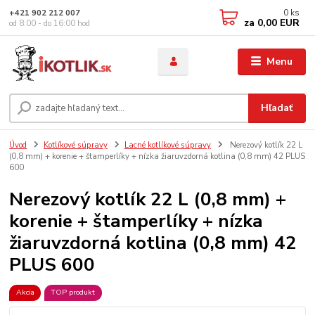
0
ks
+421 902 212 007
za
0,00 EUR
od 8:00 - do 16:00 hod
Menu
Hľadať
Úvod
Kotlíkové súpravy
Lacné kotlíkové súpravy
Nerezový kotlík 22 L
(0,8 mm) + korenie + štamperlíky + nízka žiaruvzdorná kotlina (0,8 mm) 42 PLUS
600
Nerezový kotlík 22 L (0,8 mm) +
korenie + štamperlíky + nízka
žiaruvzdorná kotlina (0,8 mm) 42
PLUS 600
Akcia
TOP produkt