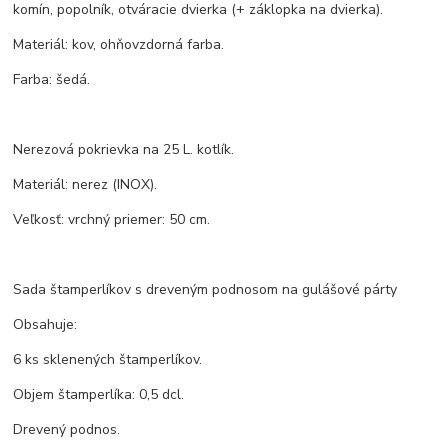
komín, popolník, otváracie dvierka (+ záklopka na dvierka).
Materiál: kov, ohňovzdorná farba.
Farba: šedá.
Nerezová pokrievka na 25 L. kotlík.
Materiál: nerez (INOX).
Veľkosť: vrchný priemer: 50 cm.
Sada štamperlíkov s dreveným podnosom na gulášové párty
Obsahuje:
6 ks sklenených štamperlíkov.
Objem štamperlíka: 0,5 dcl.
Drevený podnos.