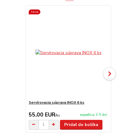
Akcia
Servírovacia súprava INOX 6 ks
Servírovací 
55,00 EUR
9,95 EU
expedícia 3-5 dní
/
ks
Pridať do košíka