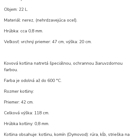
Objem: 22 L.
Materiál: nerez, (nehrdzavejúca oceľ).
Hrúbka: cca 0,8 mm.
Veľkosť: vrchný priemer: 47 cm, výška: 20 cm.
Kovová kotlina natretá špeciálnou, ochrannou žiaruvzdornou
farbou.
Farba je odolná až do 600 °C.
Rozmer kotliny:
Priemer: 42 cm.
Celková výška: 118 cm.
Hrúbka kotliny: 0,8 mm.
Kotlina obsahuje: kotlinu, komín (Dymovod): rúra, kĺb, strieška na