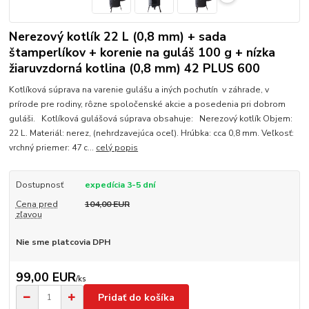
Nerezový kotlík 22 L (0,8 mm) + sada
štamperlíkov + korenie na guláš 100 g + nízka
žiaruvzdorná kotlina (0,8 mm) 42 PLUS 600
Kotlíková súprava na varenie gulášu a iných pochutín v záhrade, v
prírode pre rodiny, rôzne spoločenské akcie a posedenia pri dobrom
guláši. Kotlíková gulášová súprava obsahuje: Nerezový kotlík Objem:
22 L. Materiál: nerez, (nehrdzavejúca oceľ). Hrúbka: cca 0,8 mm. Veľkosť:
vrchný priemer: 47 c...
celý popis
Dostupnosť
expedícia 3-5 dní
Cena pred
104,00 EUR
zľavou
Nie sme platcovia DPH
99,00 EUR
/
ks
Pridať do košíka