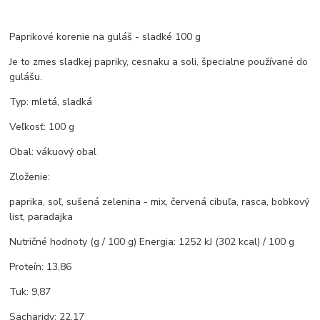
Paprikové korenie na guláš - sladké 100 g
Je to zmes sladkej papriky, cesnaku a soli, špecialne používané do
gulášu.
Typ: mletá, sladká
Veľkosť: 100 g
Obal: vákuový obal
Zloženie:
paprika, soľ, sušená zelenina - mix, červená cibuľa, rasca, bobkový
list, paradajka
Nutričné hodnoty (g / 100 g) Energia: 1252 kJ (302 kcal) / 100 g
Proteín: 13,86
Tuk: 9,87
Sacharidy: 22,17