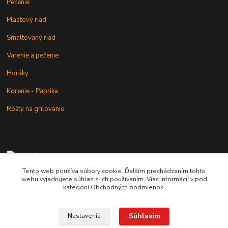
Pečenie
Plastový riad
Smaltovaný riad
Varenie a pečenie
Horáky
Korenie - Paprika
Rošty na grilovanie
+421 902 212 007
od 8:00 - do 16:00 hod
Tento web používa súbory cookie. Ďalším prechádzaním tohto
webu vyjadrujete súhlas s ich používaním. Viac informácií v pod
info@kotlik.sk
kategórií Obchodných podmienok.
Súhlasím
Nastavenia