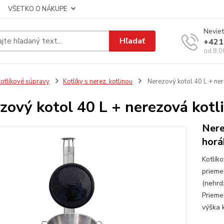
VŠETKO O NÁKUPE
Neviet
Hľadať
+421
od 8:0
otlíkové súpravy
Kotlíky s nerez. kotlinou
Nerezový kotol 40 L + ner
zový kotol 40 L + nerezová kotl
Nere
horá
Kotlík
prieme
(nehrd
Priemer
výška k