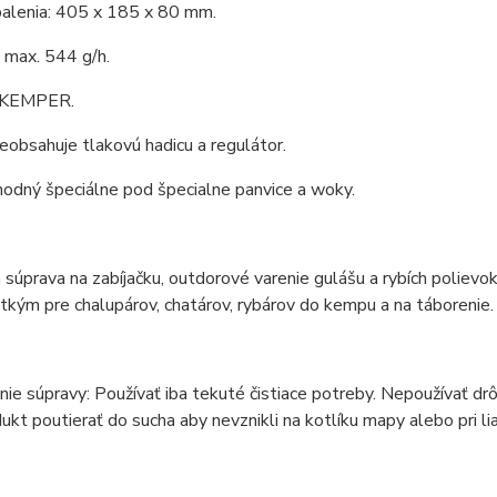
alenia: 405 x 185 x 80 mm.
 max. 544 g/h.
: KEMPER.
eobsahuje tlakovú hadicu a regulátor.
vhodný špeciálne pod špecialne panvice a woky.
 súprava na zabíjačku, outdorové varenie gulášu a rybích polievok
kým pre chalupárov, chatárov, rybárov do kempu a na táborenie.
ie súpravy: Používať iba tekuté čistiace potreby. Nepoužívať drô
ukt poutierať do sucha aby nevznikli na kotlíku mapy alebo pri li