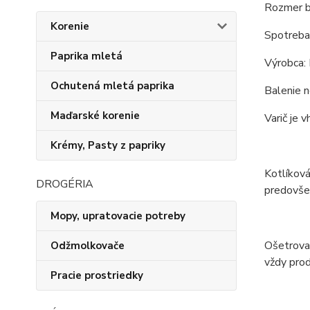
Rozmer b
Korenie
Spotreba
Paprika mletá
Výrobca
Ochutená mletá paprika
Balenie n
Maďarské korenie
Varič je 
Krémy, Pasty z papriky
Kotlíková
DROGÉRIA
predovšet
Mopy, upratovacie potreby
Ošetrovan
Odžmolkovače
vždy prod
Pracie prostriedky