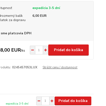
tupnosť
expedícia 3-5 dní
rozmerný balík
6,00 EUR
platok za dopravu
 sme platcovia DPH
8,00 EUR
Pridať do košíka
/
ks
roduktu:
0245457053LUX
Strážiť cenu / dostupnosť
Pridať do košíka
expedícia 3-5 dní