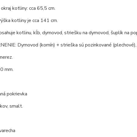
okraj kotliny: cca 65,5 cm.
ýška kotliny je cca 141 cm.
bsahuje kotlinu, kĺb, dymovod, striešku na dymovod, šuplík na po
NIE: Dymovod (komín) + strieška sú pozinkované (plechové), n
 nerez.
,0 mm.
ná pokrievka
 kov, smalt.
varecha