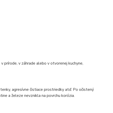
 v prírode, v záhrade alebo v otvorenej kuchyne,
tenky, agresívne čistiace prostriedky atď. Po očistený
atine a železe nevznikla na povrchu korózia.