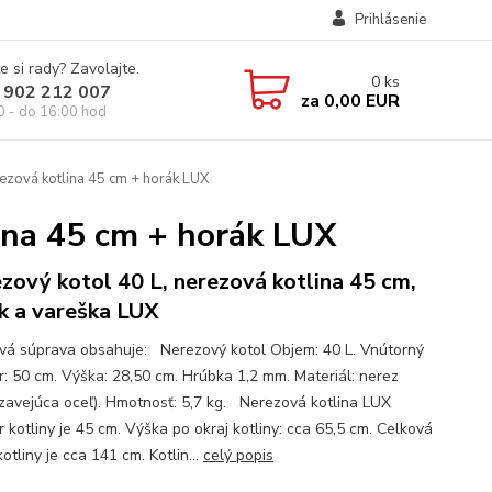
Prihlásenie
e si rady? Zavolajte.
0
ks
 902 212 007
za
0,00 EUR
0 - do 16:00 hod
ezová kotlina 45 cm + horák LUX
ina 45 cm + horák LUX
zový kotol 40 L, nerezová kotlina 45 cm,
k a vareška LUX
ová súprava obsahuje: Nerezový kotol Objem: 40 L. Vnútorný
r: 50 cm. Výška: 28,50 cm. Hrúbka 1,2 mm. Materiál: nerez
zavejúca oceľ). Hmotnosť: 5,7 kg. Nerezová kotlina LUX
 kotliny je 45 cm. Výška po okraj kotliny: cca 65,5 cm. Celková
otliny je cca 141 cm. Kotlin...
celý popis