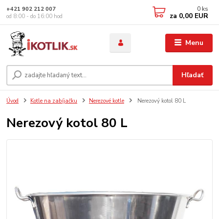
0
ks
+421 902 212 007
za
0,00 EUR
od 8:00 - do 16:00 hod
Menu
Hľadať
Úvod
Kotle na zabíjačku
Nerezové kotle
Nerezový kotol 80 L
Nerezový kotol 80 L