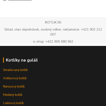
IKOTLIK.SK
Sklad, stav objednávok, osobný odber, reklamácie: +421 902 212
007
e-shop: +421 905 580 562
Kotlíky na guláš
Smaltovaný kotlík
Antikorový kotlík
Nerezový kotlík
Medený kotlík
Liatinový kotlík