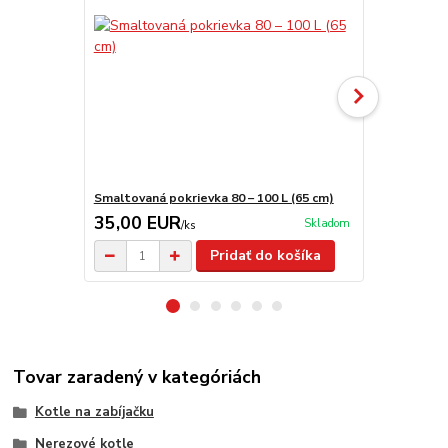
Smaltovaná pokrievka 80 – 100 L (65 cm)
Kovová zabíj
35,00 EUR
94,00 E
Skladom
/
ks
Pridať do košíka
Tovar zaradený v kategóriách
Kotle na zabíjačku
Nerezové kotle