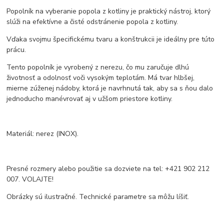
Popolník na vyberanie popola z kotliny je praktický nástroj, ktorý
slúži na efektívne a čisté odstránenie popola z kotliny.
Vďaka svojmu špecifickému tvaru a konštrukcii je ideálny pre túto
prácu.
Tento popolník je vyrobený z nerezu, čo mu zaručuje dlhú
životnosť a odolnosť voči vysokým teplotám. Má tvar hlbšej,
mierne zúženej nádoby, ktorá je navrhnutá tak, aby sa s ňou dalo
jednoducho manévrovať aj v užšom priestore kotliny.
Materiál: nerez (INOX).
Presné rozmery alebo použitie sa dozviete na tel: +421 902 212
007. VOLAJTE!
Obrázky sú ilustračné. Technické parametre sa môžu líšiť.