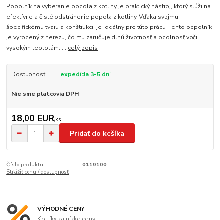
Popolník na vyberanie popola z kotliny je praktický nástroj, ktorý slúži na
efektívne a čisté odstránenie popola z kotliny. Vďaka svojmu
špecifickému tvaru a konštrukcii je ideálny pre túto prácu. Tento popolník
je vyrobený z nerezu, čo mu zaručuje dlhú životnosť a odolnosť voči
vysokým teplotám. ...
celý popis
Dostupnosť
expedícia 3-5 dní
Nie sme platcovia DPH
18,00 EUR
/
ks
Pridať do košíka
Číslo produktu:
0119100
Strážiť cenu / dostupnosť
VÝHODNÉ CENY
Kotlíky za nízke ceny