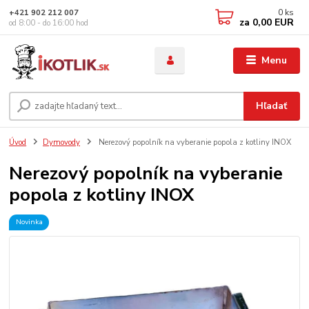
0
ks
+421 902 212 007
za
0,00 EUR
od 8:00 - do 16:00 hod
Menu
Hľadať
Úvod
Dymovody
Nerezový popolník na vyberanie popola z kotliny INOX
Nerezový popolník na vyberanie
popola z kotliny INOX
Novinka