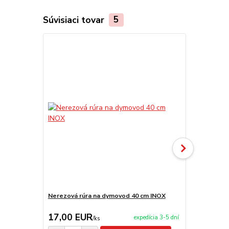
Súvisiaci tovar
5
Novinka
Nerezová rúra na dymovod 40 cm INOX
Nerezová rú
17,00 EUR
19,90 E
expedícia 3-5 dní
/
ks