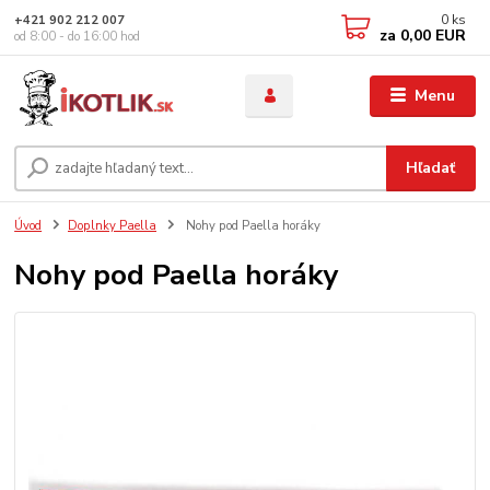
0
ks
+421 902 212 007
za
0,00 EUR
od 8:00 - do 16:00 hod
Menu
Hľadať
Úvod
Doplnky Paella
Nohy pod Paella horáky
Nohy pod Paella horáky