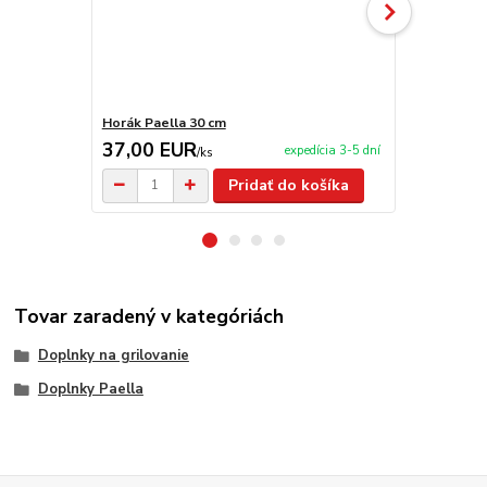
Horák Paella 30 cm
Horák Paell
37,00 EUR
65,00 E
expedícia 3-5 dní
/
ks
Pridať do košíka
Tovar zaradený v kategóriách
Doplnky na grilovanie
Doplnky Paella