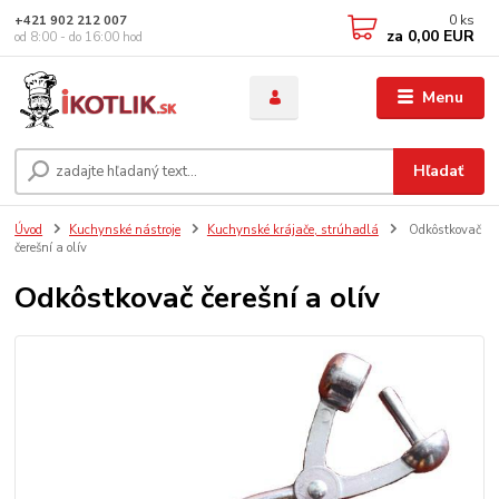
0
ks
+421 902 212 007
za
0,00 EUR
od 8:00 - do 16:00 hod
Menu
Hľadať
Úvod
Kuchynské nástroje
Kuchynské krájače, strúhadlá
Odkôstkovač
čerešní a olív
Odkôstkovač čerešní a olív