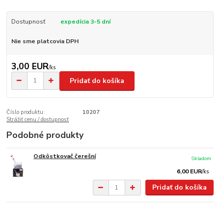
Dostupnosť
expedícia 3-5 dní
Nie sme platcovia DPH
3,00 EUR
/
ks
Pridať do košíka
Číslo produktu:
10207
Strážiť cenu / dostupnosť
Podobné produkty
Odkôstkovač čerešní
Skladom
6,00 EUR
/
ks
Pridať do košíka