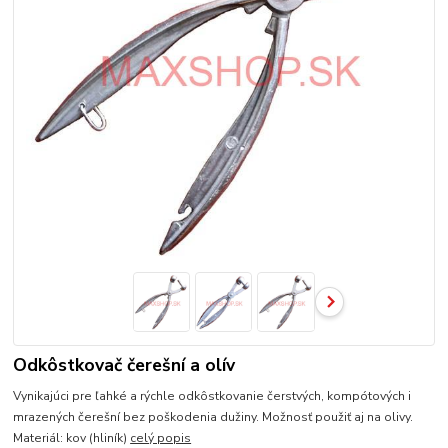
Odkôstkovač čerešní a olív
Vynikajúci pre ľahké a rýchle odkôstkovanie čerstvých, kompótových i
mrazených čerešní bez poškodenia dužiny. Možnosť použiť aj na olivy.
Materiál: kov (hliník)
celý popis