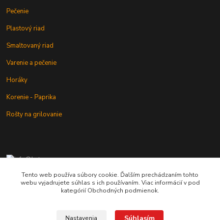
Pečenie
Plastový riad
Smaltovaný riad
Varenie a pečenie
Horáky
Korenie - Paprika
Rošty na grilovanie
+421 902 212 007
od 8:00 - do 16:00 hod
Tento web používa súbory cookie. Ďalším prechádzaním tohto
webu vyjadrujete súhlas s ich používaním. Viac informácií v pod
info@kotlik.sk
kategórií Obchodných podmienok.
Súhlasím
Nastavenia