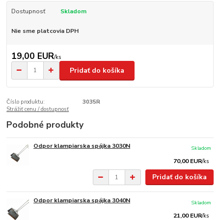
Dostupnosť
Skladom
Nie sme platcovia DPH
19,00 EUR
/
ks
Pridať do košíka
Číslo produktu:
3035R
Strážiť cenu / dostupnosť
Podobné produkty
Odpor klampiarska spájka 3030N
Skladom
70,00 EUR
/
ks
Pridať do košíka
Odpor klampiarska spájka 3040N
Skladom
21,00 EUR
/
ks