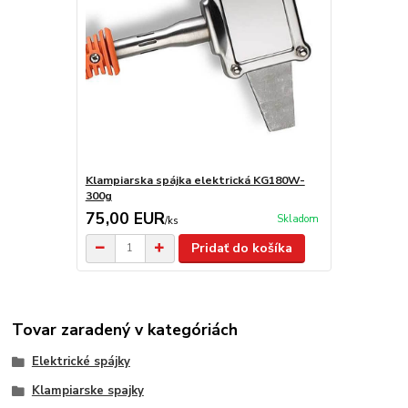
Klampiarska spájka elektrická KG180W-
300g
75,00 EUR
Skladom
/
ks
Pridať do košíka
Tovar zaradený v kategóriách
Elektrické spájky
Klampiarske spajky