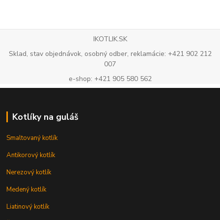
IKOTLIK.SK
Sklad, stav objednávok, osobný odber, reklamácie: +421 902 212
007
e-shop: +421 905 580 562
Kotlíky na guláš
Smaltovaný kotlík
Antikorový kotlík
Nerezový kotlík
Medený kotlík
Liatinový kotlík