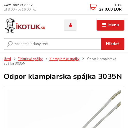
0
ks
+421 902 212 007
za
0,00 EUR
od 8:00 - do 16:00 hod
Menu
Hľadať
Úvod
Elektrické spájky
Klampiarske spajky
Odpor klampiarska
spájka 3035N
Odpor klampiarska spájka 3035N