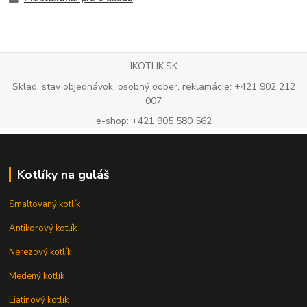
IKOTLIK.SK
Sklad, stav objednávok, osobný odber, reklamácie: +421 902 212
007
e-shop: +421 905 580 562
Kotlíky na guláš
Smaltovaný kotlík
Antikorový kotlík
Nerezový kotlík
Medený kotlík
Liatinový kotlík