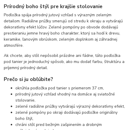
Prírodný boho štýl pre krajšie stolovanie
Podložka spája prírodný jutový vzhľad s výrazným zeleným
detailom. Radiálne prúžky smerujú od stredu k okraju a vytvárajú
dekoratívny efekt lúčov. Zelené pompóny po obvode dodávajú
prestieraniu jemne hravý boho charakter, ktorý sa hodí k drevu,
keramike, ľanovým obrúskom, zeleným doplnkom aj záhradnej
atmosfére.
Ak chcete, aby stôl nepôsobil prázdne ani fádne, táto podložka
pod tanier je jednoduchý spôsob, ako mu dodať farbu, štruktúru a
príjemný prírodný detail.
Prečo si ju obľúbite?
okrúhla podložka pod tanier s priemerom 37 cm,
prírodný jutový vzhľad vhodný na domáce aj sviatočné
stolovanie,
zelené radiálne prúžky vytvárajú výrazný dekoratívny efekt,
zelené pompóny po okraji dodávajú podložke originálny
boho štýl,
chráni stôl pred bežným zašpinením a drobným