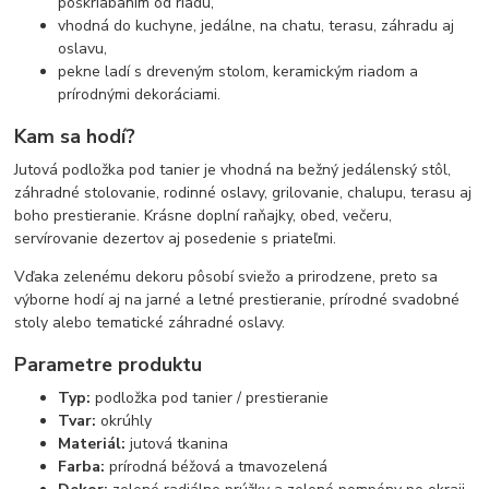
poškriabaním od riadu,
vhodná do kuchyne, jedálne, na chatu, terasu, záhradu aj
oslavu,
pekne ladí s dreveným stolom, keramickým riadom a
prírodnými dekoráciami.
Kam sa hodí?
Jutová podložka pod tanier je vhodná na bežný jedálenský stôl,
záhradné stolovanie, rodinné oslavy, grilovanie, chalupu, terasu aj
boho prestieranie. Krásne doplní raňajky, obed, večeru,
servírovanie dezertov aj posedenie s priateľmi.
Vďaka zelenému dekoru pôsobí sviežo a prirodzene, preto sa
výborne hodí aj na jarné a letné prestieranie, prírodné svadobné
stoly alebo tematické záhradné oslavy.
Parametre produktu
Typ:
podložka pod tanier / prestieranie
Tvar:
okrúhly
Materiál:
jutová tkanina
Farba:
prírodná béžová a tmavozelená