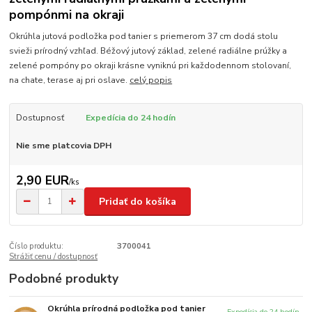
pompónmi na okraji
Okrúhla jutová podložka pod tanier s priemerom 37 cm dodá stolu
svieži prírodný vzhľad. Béžový jutový základ, zelené radiálne prúžky a
zelené pompóny po okraji krásne vyniknú pri každodennom stolovaní,
na chate, terase aj pri oslave.
celý popis
Dostupnosť
Expedícia do 24 hodín
Nie sme platcovia DPH
2,90 EUR
/
ks
Pridať do košíka
Číslo produktu:
3700041
Strážiť cenu / dostupnosť
Podobné produkty
Okrúhla prírodná podložka pod tanier
Expedícia do 24 hodín