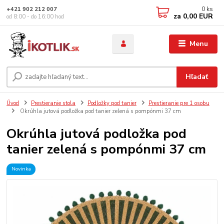
0
ks
+421 902 212 007
za
0,00 EUR
od 8:00 - do 16:00 hod
Menu
Hľadať
Úvod
Prestieranie stola
Podložky pod tanier
Prestieranie pre 1 osobu
Okrúhla jutová podložka pod tanier zelená s pompónmi 37 cm
Okrúhla jutová podložka pod
tanier zelená s pompónmi 37 cm
Novinka