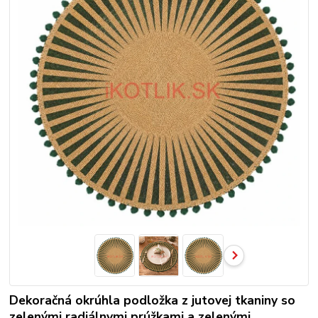
Dekoračná okrúhla podložka z jutovej tkaniny so
zelenými radiálnymi prúžkami a zelenými