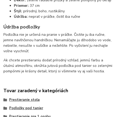
Dekor:
zelené radiálne prúžky a zelené pompóny po okraji
Priemer:
37 cm
Štýl:
prírodný, boho, rustikálny
Údržba:
neprať v práčke, čistiť iba ručne
Údržba podložky
Podložka nie je určená na pranie v práčke. Čistite ju iba ručne,
jemne navlhčenou handričkou. Nenamáčajte ju dlhodobo vo vode,
nebielte, nesušte v sušičke a nežehlite. Po vyčistení ju nechajte
voľne vyschnúť.
Ak chcete prestieraniu dodať prírodný vzhľad, jemnú farbu a
útulnú atmosféru, okrúhla jutová podložka pod tanier so zelenými
pompónmi je krásny detail, ktorý si všimnete vy aj vaši hostia.
Tovar zaradený v kategóriách
Prestieranie stola
Podložky pod tanier
Prestieranie pre 1 osobu