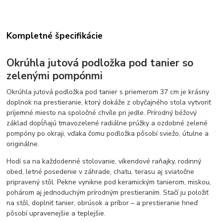
Kompletné špecifikácie
Okrúhla jutová podložka pod tanier so
zelenými pompónmi
Okrúhla jutová podložka pod tanier s priemerom 37 cm je krásny
doplnok na prestieranie, ktorý dokáže z obyčajného stola vytvoriť
príjemné miesto na spoločné chvíle pri jedle. Prírodný béžový
základ dopĺňajú tmavozelené radiálne prúžky a ozdobné zelené
pompóny po okraji, vďaka čomu podložka pôsobí sviežo, útulne a
originálne.
Hodí sa na každodenné stolovanie, víkendové raňajky, rodinný
obed, letné posedenie v záhrade, chatu, terasu aj sviatočne
pripravený stôl. Pekne vynikne pod keramickým tanierom, miskou,
pohárom aj jednoduchým prírodným prestieraním. Stačí ju položiť
na stôl, doplniť tanier, obrúsok a príbor – a prestieranie hneď
pôsobí upravenejšie a teplejšie.